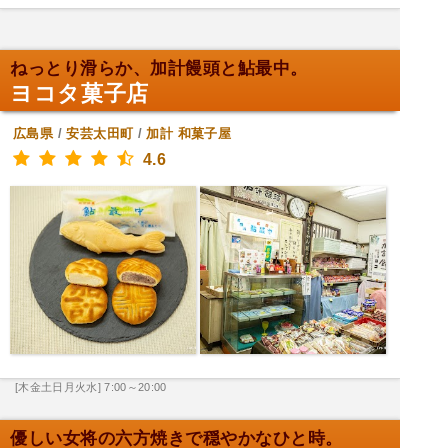
ねっとり滑らか、加計饅頭と鮎最中。
ヨコタ菓子店
広島県
/
安芸太田町
/
加計
和菓子屋
4.6
[木金土日月火水] 7:00～20:00
優しい女将の六方焼きで穏やかなひと時。