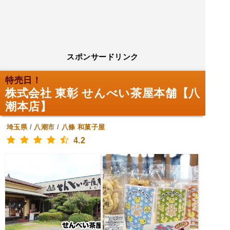
スポンサードリンク
特売日！
株式会社 東彰 せんべい茶屋本舗【八
潮本店】
埼玉県
/
八潮市
/
八條
和菓子屋
4.2