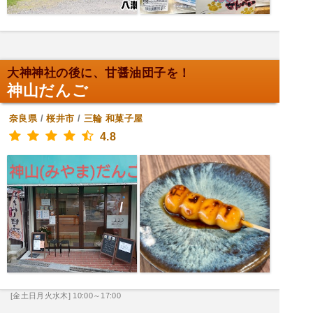
大神神社の後に、甘醤油団子を！
神山だんご
奈良県
/
桜井市
/
三輪
和菓子屋
4.8
[金土日月火水木] 10:00～17:00