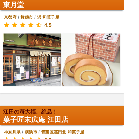
東月堂
京都府
/
舞鶴市
/
浜
和菓子屋
4.5
江田の苺大福、絶品！
菓子匠末広庵 江田店
神奈川県
/
横浜市
/
青葉区荏田北
和菓子屋