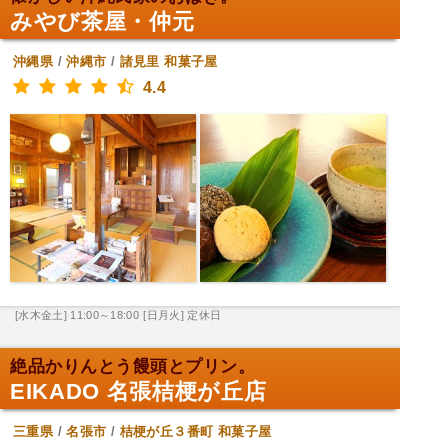
みやび茶屋・仲元
沖縄県
/
沖縄市
/
諸見里
和菓子屋
4.4
[水木金土] 11:00～18:00
[日月火] 定休日
絶品かりんとう饅頭とプリン。
EIKADO 名張桔梗が丘店
三重県
/
名張市
/
桔梗が丘３番町
和菓子屋