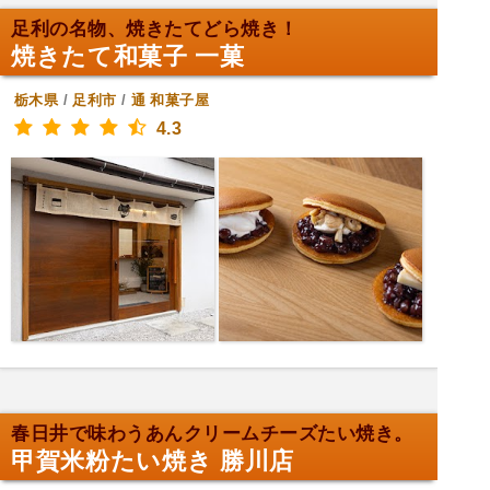
足利の名物、焼きたてどら焼き！
焼きたて和菓子 一菓
栃木県
/
足利市
/
通
和菓子屋
4.3
春日井で味わうあんクリームチーズたい焼き。
甲賀米粉たい焼き 勝川店