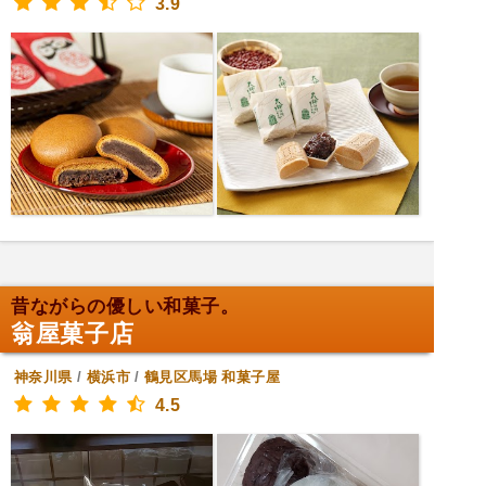
3.9
昔ながらの優しい和菓子。
翁屋菓子店
神奈川県
/
横浜市
/
鶴見区馬場
和菓子屋
4.5