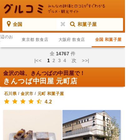
全国
和菓子屋
周辺のお
東京都 飲食店
大阪府 飲食店
全国 和菓子屋
店
全
14767
件
|<<
1
2
3
4
次
>>|
金沢の味、きんつばの中田屋で！
きんつば中田屋 元町店
石川県
/
金沢市
/
元町
和菓子屋
4.2