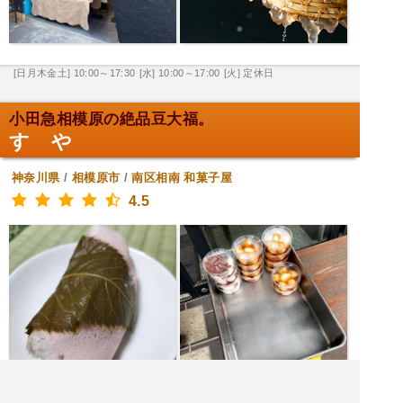
[日月木金土] 10:00～17:30
[水] 10:00～17:00
[火] 定休日
小田急相模原の絶品豆大福。
すゞや
神奈川県
/
相模原市
/
南区相南
和菓子屋
4.5