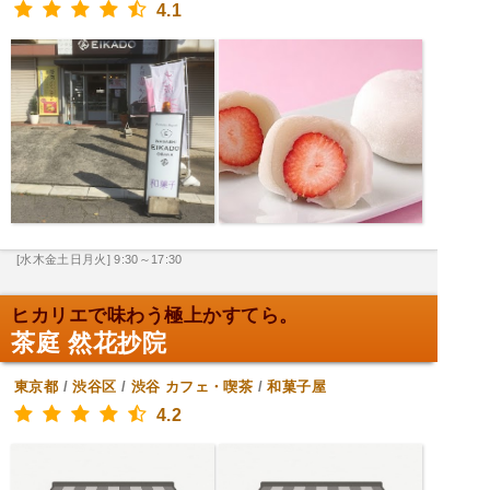
4.1
[水木金土日月火] 9:30～17:30
ヒカリエで味わう極上かすてら。
茶庭 然花抄院
東京都
/
渋谷区
/
渋谷
カフェ・喫茶
/
和菓子屋
4.2