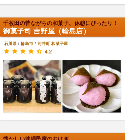
千枚田の昔ながらの和菓子、休憩にぴったり！
御菓子司 吉野屋（輪島店）
石川県
/
輪島市
/
河井町
和菓子屋
4.2
懐かしい沖縄民家のおはぎ。