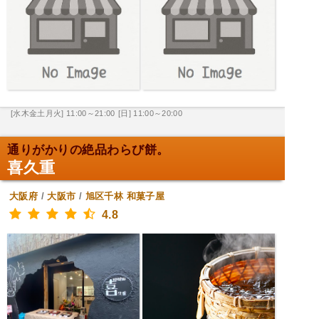
[水木金土月火] 11:00～21:00
[日] 11:00～20:00
通りがかりの絶品わらび餅。
喜久重
大阪府
/
大阪市
/
旭区千林
和菓子屋
4.8