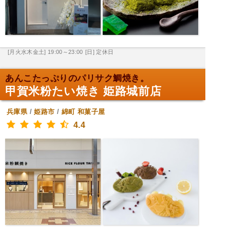
[月火水木金土] 19:00～23:00
[日] 定休日
あんこたっぷりのパリサク鯛焼き。
甲賀米粉たい焼き 姫路城前店
兵庫県
/
姫路市
/
綿町
和菓子屋
4.4