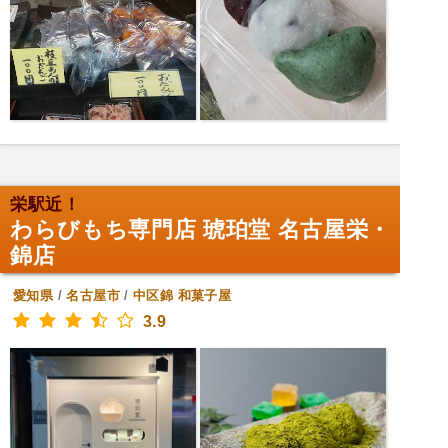
栄駅近！
わらびもち専門店 琥珀堂 名古屋栄・
錦店
愛知県
/
名古屋市
/
中区錦
和菓子屋
3.9