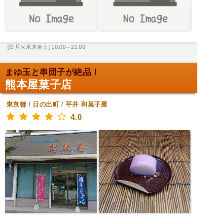
[日月火水木金土] 10:00～21:00
まゆ玉と串団子が絶品！
熊本屋菓子店
東京都
/
日の出町
/
平井
和菓子屋
4.0