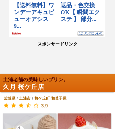
スポンサードリンク
土浦老舗の美味しいプリン。
久月 桜ケ丘店
茨城県
/
土浦市
/
桜ケ丘町
和菓子屋
3.9