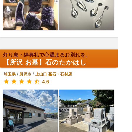
灯り庵・絆典礼で心温まるお別れを。
【所沢 お墓】石のたかはし
埼玉県
/
所沢市
/
上山口
墓石・石材店
4.6