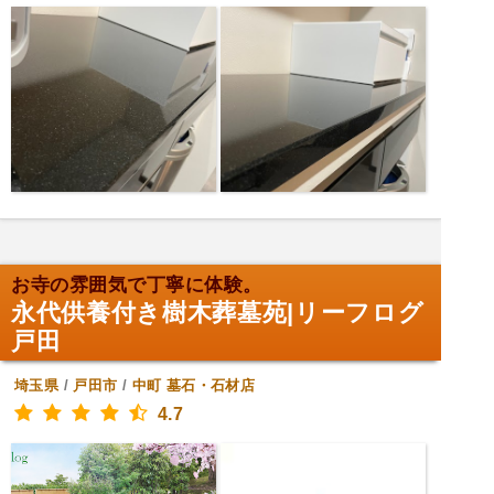
お寺の雰囲気で丁寧に体験。
永代供養付き樹木葬墓苑|リーフログ
戸田
埼玉県
/
戸田市
/
中町
墓石・石材店
4.7