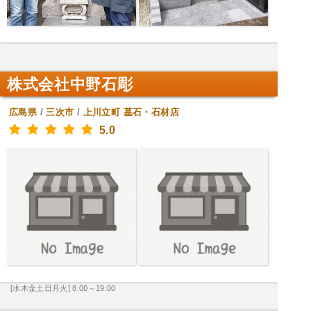
株式会社中野石彫
広島県
/
三次市
/
上川立町
墓石・石材店
5.0
[水木金土日月火] 8:00～19:00