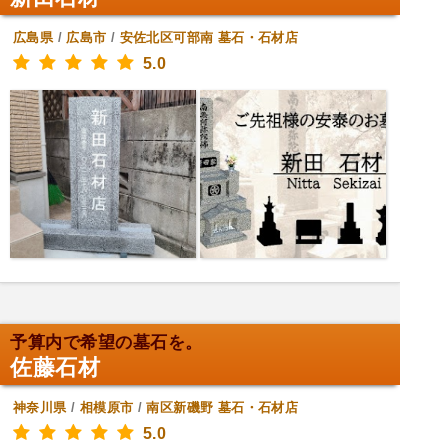
広島県
/
広島市
/
安佐北区可部南
墓石・石材店
5.0
予算内で希望の墓石を。
佐藤石材
神奈川県
/
相模原市
/
南区新磯野
墓石・石材店
5.0