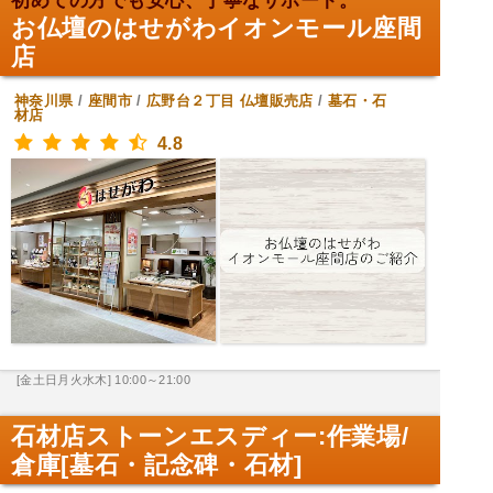
初めての方でも安心、丁寧なサポート。
お仏壇のはせがわイオンモール座間
店
神奈川県
/
座間市
/
広野台２丁目
仏壇販売店
/
墓石・石
材店
4.8
[金土日月火水木] 10:00～21:00
石材店ストーンエスディー:作業場/
倉庫[墓石・記念碑・石材]