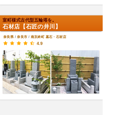
室町様式古代型五輪塔を。
石材店【石匠の井川】
奈良県
/
奈良市
/
南京終町
墓石・石材店
4.9