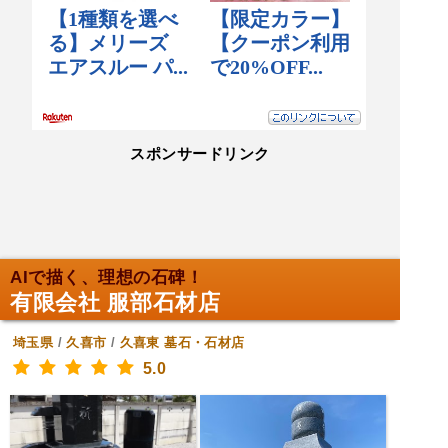
スポンサードリンク
AIで描く、理想の石碑！
有限会社 服部石材店
埼玉県
/
久喜市
/
久喜東
墓石・石材店
5.0