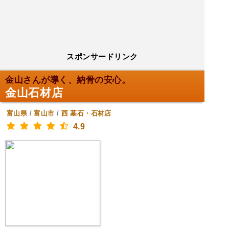
スポンサードリンク
金山さんが導く、納骨の安心。
金山石材店
富山県
/
富山市
/
西
墓石・石材店
4.9