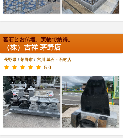
墓石とお仏壇、実物で納得。
（株）吉祥 茅野店
長野県
/
茅野市
/
宮川
墓石・石材店
5.0