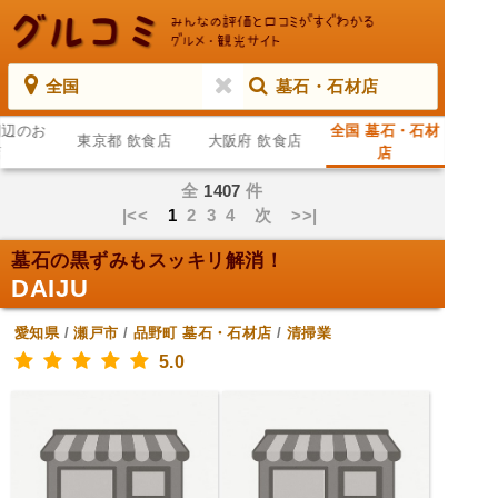
全国
墓石・石材店
周辺のお
全国 墓石・石材
東京都 飲食店
大阪府 飲食店
店
店
全
1407
件
|<<
1
2
3
4
次
>>|
墓石の黒ずみもスッキリ解消！
DAIJU
愛知県
/
瀬戸市
/
品野町
墓石・石材店
/
清掃業
5.0