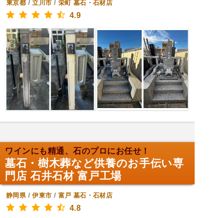
東京都
/
立川市
/
栄町
墓石・石材店
4.9
ワインにも精通、石のプロにお任せ！
墓石・樹木葬など供養のお手伝い専
門店 石井石材 富戸工場
静岡県
/
伊東市
/
富戸
墓石・石材店
4.8