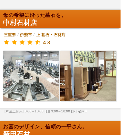
母の希望に沿った墓石を。
中村石材店
三重県
/
伊勢市
/
上
墓石・石材店
4.8
[木金土月火] 8:00～18:00
[日] 9:00～18:00
[水] 定休日
お墓のデザイン、信頼の一平さん。
新田石材