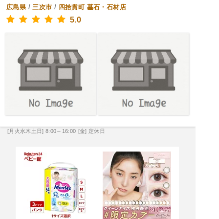
広島県
/
三次市
/
四拾貫町
墓石・石材店
5.0
[月火水木土日] 8:00～16:00
[金] 定休日