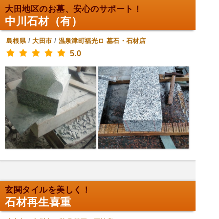
大田地区のお墓、安心のサポート！
中川石材（有）
島根県
/
大田市
/
温泉津町福光ロ
墓石・石材店
5.0
玄関タイルを美しく！
石材再生喜重