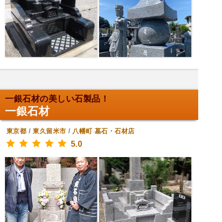
一銀石材の美しい石製品！
一銀石材
東京都
/
東久留米市
/
八幡町
墓石・石材店
5.0