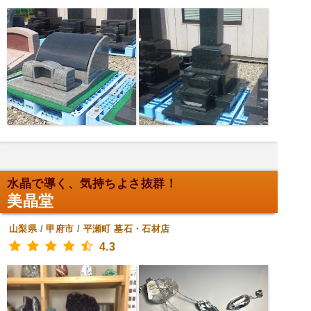
水晶で導く、気持ちよさ抜群！
美晶堂
山梨県
/
甲府市
/
平瀬町
墓石・石材店
4.3