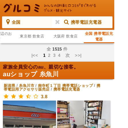
全国
携帯電話充電器
周辺のお
全国 携帯電話充
東京都 飲食店
大阪府 飲食店
店
電器
全
1515
件
|<<
1
2
3
4
次
>>|
家族全員安心のau、親切な接客。
auショップ 糸魚川
新潟県
/
糸魚川市
/
南寺町１丁目
携帯電話ショップ
/
携
帯電話用アクセサリ販売店
/
携帯電話充電器
3.8