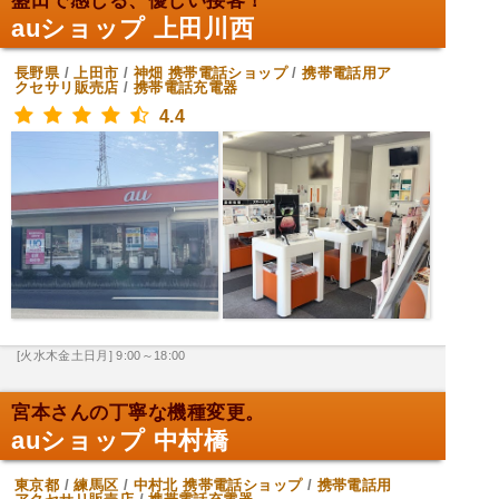
盛田で感じる、優しい接客！
auショップ 上田川西
長野県
/
上田市
/
神畑
携帯電話ショップ
/
携帯電話用ア
クセサリ販売店
/
携帯電話充電器
4.4
[火水木金土日月] 9:00～18:00
宮本さんの丁寧な機種変更。
auショップ 中村橋
東京都
/
練馬区
/
中村北
携帯電話ショップ
/
携帯電話用