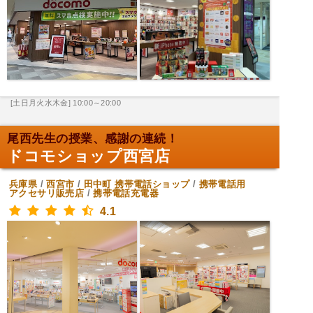
[土日月火水木金] 10:00～20:00
尾西先生の授業、感謝の連続！
ドコモショップ西宮店
兵庫県
/
西宮市
/
田中町
携帯電話ショップ
/
携帯電話用
アクセサリ販売店
/
携帯電話充電器
4.1