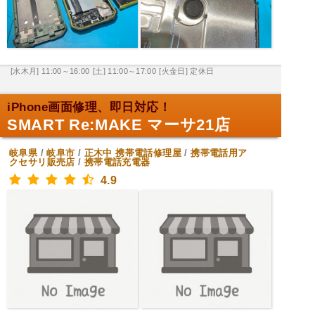
[水木月] 11:00～16:00
[土] 11:00～17:00
[火金日] 定休日
iPhone画面修理、即日対応！
SMART Re:MAKE マーサ21店
岐阜県
/
岐阜市
/
正木中
携帯電話修理屋
/
携帯電話用ア
クセサリ販売店
/
携帯電話充電器
4.9