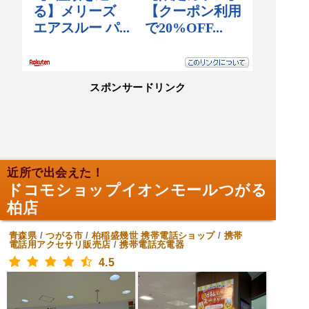
スポンサードリンク
近所で出会えた！
ドコモショップイオンモールつがる
柏店
青森県
/
つがる市
/
柏稲盛幾世
携帯電話ショップ
/
携帯
電話用アクセサリ販売店
/
携帯電話充電器
4.5