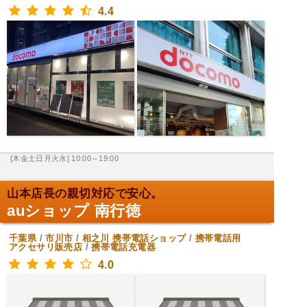
4.4
[木金土日月火水] 10:00～19:00
山本店長の親切対応で安心。
auショップ 南行徳
千葉県
/
市川市
/
相之川
携帯電話ショップ
/
携帯電話用
アクセサリ販売店
/
携帯電話充電器
4.0