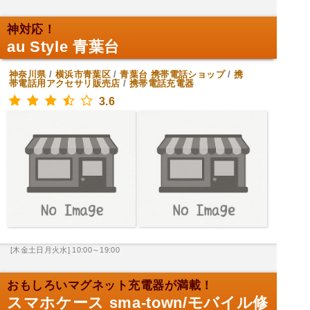
神対応！
au Style 青葉台
神奈川県
/
横浜市青葉区
/
青葉台
携帯電話ショップ
/
携
帯電話用アクセサリ販売店
/
携帯電話充電器
3.6
[木金土日月火水] 10:00～19:00
おもしろいマグネット充電器が満載！
スマホケース sma-town/モバイル修