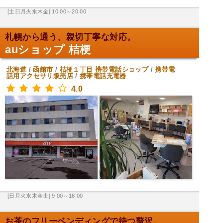
[土日月火水木金] 10:00～20:00
札幌から通う、親切丁寧な対応。
auショップ 桔梗
北海道
/
函館市
/
桔梗１丁目
携帯電話ショップ
/
携帯電
話用アクセサリ販売店
/
携帯電話充電器
4.0
[日月火水木金土] 9:00～18:00
お茶のフリーベンディングで待つ贅沢。