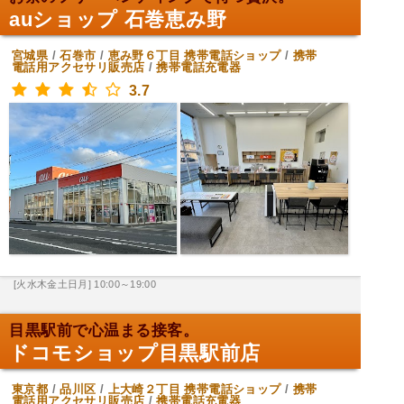
auショップ 石巻恵み野
宮城県
/
石巻市
/
恵み野６丁目
携帯電話ショップ
/
携帯
電話用アクセサリ販売店
/
携帯電話充電器
3.7
[火水木金土日月] 10:00～19:00
目黒駅前で心温まる接客。
ドコモショップ目黒駅前店
東京都
/
品川区
/
上大崎２丁目
携帯電話ショップ
/
携帯
電話用アクセサリ販売店
/
携帯電話充電器