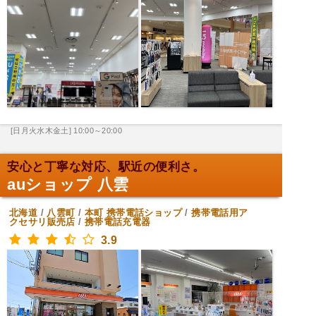
[日月火水木金土] 10:00～20:00
安心と丁寧な対応、駅近の便利さ。
auショップ 八雲
北海道
/
八雲町
/
本町
携帯電話ショップ
/
携帯電話用ア
クセサリ販売店
/
携帯電話充電器
3.9