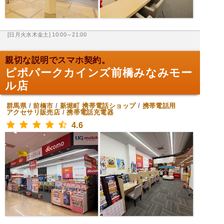
[日月火水木金土] 10:00～21:00
親切な説明でスマホ契約。
ピポパークカインズ前橋みなみモー
ル店
群馬県
/
前橋市
/
新堀町
携帯電話ショップ
/
携帯電話用
アクセサリ販売店
/
携帯電話充電器
4.6