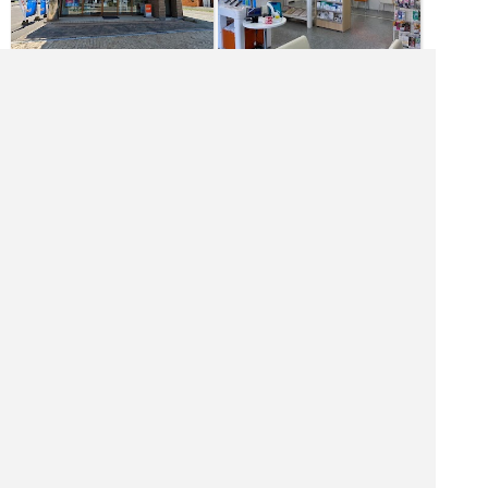
[火木金土月] 10:00～19:00
[日] 10:00～18:00
[水] 定休日
|<<
1
2
3
4
次
>>|
飲食店を探す
居酒屋を探す
バーを探す
ホテル・旅館を探す
ショッピング モールを探す
観光名所を探す
ナイトクラブを探す