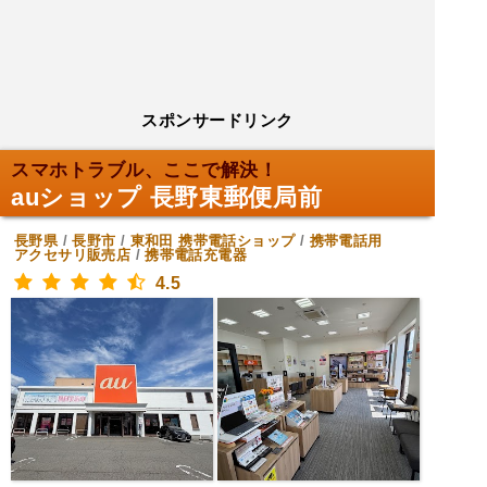
スポンサードリンク
スマホトラブル、ここで解決！
auショップ 長野東郵便局前
長野県
/
長野市
/
東和田
携帯電話ショップ
/
携帯電話用
アクセサリ販売店
/
携帯電話充電器
4.5