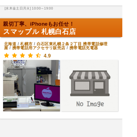
[水木金土日月火] 10:00～19:00
親切丁寧、iPhoneもお任せ！
スマップル 札幌白石店
北海道
/
札幌市
/
白石区東札幌２条２丁目
携帯電話修理
屋
/
携帯電話用アクセサリ販売店
/
携帯電話充電器
4.9