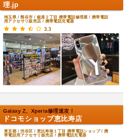
理.jp
埼玉県
/
熊谷市
/
銀座２丁目
携帯電話修理屋
/
携帯電話
用アクセサリ販売店
/
携帯電話充電器
3.3
Galaxy Z、Xperia修理速攻！
ドコモショップ恵比寿店
東京都
/
渋谷区
/
恵比寿南１丁目
携帯電話ショップ
/
携
帯電話用アクセサリ販売店
/
携帯電話充電器