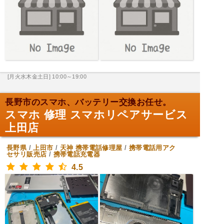
[月火水木金土日] 10:00～19:00
長野市のスマホ、バッテリー交換お任せ。
スマホ 修理 スマホリペアサービス
上田店
長野県
/
上田市
/
天神
携帯電話修理屋
/
携帯電話用アク
セサリ販売店
/
携帯電話充電器
4.5