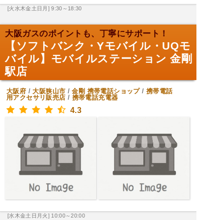
[火水木金土日月] 9:30～18:30
大阪ガスのポイントも、丁寧にサポート！
【ソフトバンク・Yモバイル・UQモ
バイル】モバイルステーション 金剛
駅店
大阪府
/
大阪狭山市
/
金剛
携帯電話ショップ
/
携帯電話
用アクセサリ販売店
/
携帯電話充電器
4.3
[水木金土日月火] 10:00～20:00