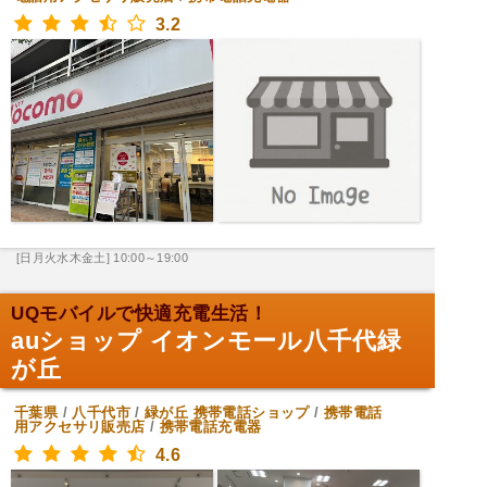
3.2
[日月火水木金土] 10:00～19:00
UQモバイルで快適充電生活！
auショップ イオンモール八千代緑
が丘
千葉県
/
八千代市
/
緑が丘
携帯電話ショップ
/
携帯電話
用アクセサリ販売店
/
携帯電話充電器
4.6