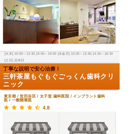
[火木] 10:00～13:30,15:00～19:00
[水金月] 10:00～13:30,14:30～18:30
[土日] 定休日
丁寧な説明で安心治療！
三軒茶屋もぐもぐごっくん歯科クリ
ニック
東京都
/
世田谷区
/
太子堂
歯科医院
/
インプラント歯科
医
/
一般開業医
4.8