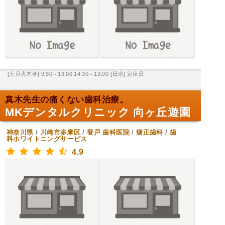
[土月火木金] 9:30～13:00,14:30～19:00
[日水] 定休日
真木先生の痛くない歯科治療。
MKデンタルクリニック 向ヶ丘遊園
神奈川県
/
川崎市多摩区
/
登戸
歯科医院
/
矯正歯科
/
歯
科ホワイトニングサービス
4.9