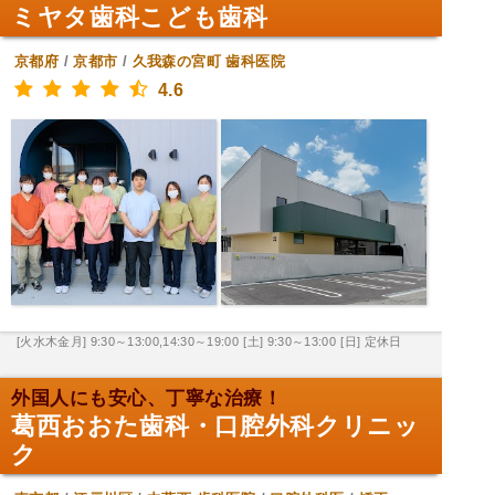
ミヤタ歯科こども歯科
京都府
/
京都市
/
久我森の宮町
歯科医院
4.6
[火水木金月] 9:30～13:00,14:30～19:00
[土] 9:30～13:00
[日] 定休日
外国人にも安心、丁寧な治療！
葛西おおた歯科・口腔外科クリニッ
ク