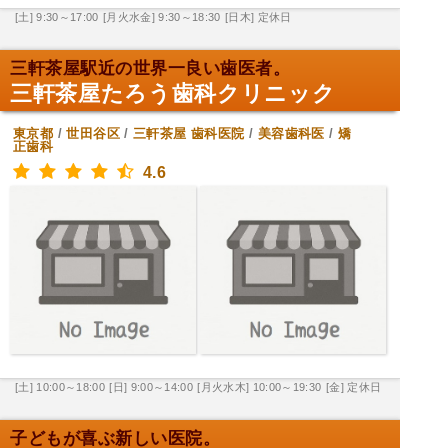
[土] 9:30～17:00
[月火水金] 9:30～18:30
[日木] 定休日
三軒茶屋駅近の世界一良い歯医者。
三軒茶屋たろう歯科クリニック
東京都
/
世田谷区
/
三軒茶屋
歯科医院
/
美容歯科医
/
矯
正歯科
4.6
[土] 10:00～18:00
[日] 9:00～14:00
[月火水木] 10:00～19:30
[金] 定休日
子どもが喜ぶ新しい医院。