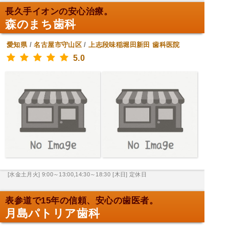
長久手イオンの安心治療。
森のまち歯科
愛知県
/
名古屋市守山区
/
上志段味稲堀田新田
歯科医院
5.0
[水金土月火] 9:00～13:00,14:30～18:30
[木日] 定休日
表参道で15年の信頼、安心の歯医者。
月島パトリア歯科