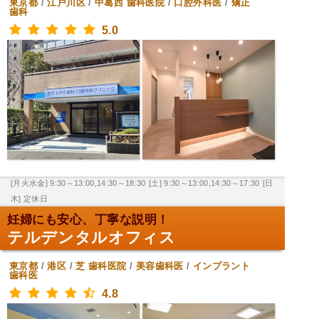
東京都
/
江戸川区
/
中葛西
歯科医院
/
口腔外科医
/
矯正
歯科
5.0
[月火水金] 9:30～13:00,14:30～18:30
[土] 9:30～13:00,14:30～17:30
[日
木] 定休日
妊婦にも安心、丁寧な説明！
テルデンタルオフィス
東京都
/
港区
/
芝
歯科医院
/
美容歯科医
/
インプラント
歯科医
4.8