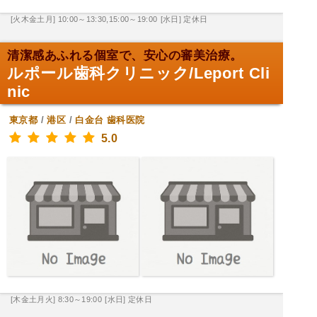
[火木金土月] 10:00～13:30,15:00～19:00
[水日] 定休日
清潔感あふれる個室で、安心の審美治療。
ルポール歯科クリニック/Leport Cli
nic
東京都
/
港区
/
白金台
歯科医院
5.0
[木金土月火] 8:30～19:00
[水日] 定休日