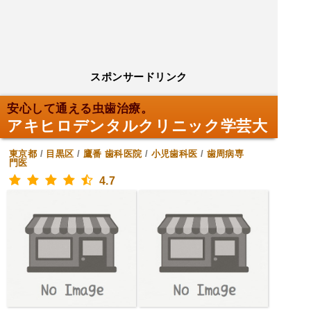
スポンサードリンク
安心して通える虫歯治療。
アキヒロデンタルクリニック学芸大
東京都
/
目黒区
/
鷹番
歯科医院
/
小児歯科医
/
歯周病専
門医
4.7