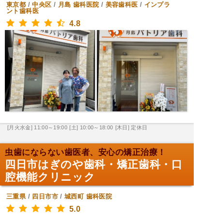
東京都
/
中央区
/
月島
歯科医院
/
美容歯科医
/
インプラ
ント歯科医
4.8
[月火水金] 11:00～19:00
[土] 10:00～18:00
[木日] 定休日
虫歯にならない歯医者、安心の矯正治療！
四日市はぎのや歯科・矯正歯科・口
腔機能クリニック
三重県
/
四日市市
/
城西町
歯科医院
5.0