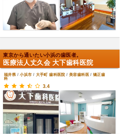
東京から通いたい小浜の歯医者。
医療法人丈久会 大下歯科医院
福井県
/
小浜市
/
大手町
歯科医院
/
美容歯科医
/
矯正歯
科
3.4