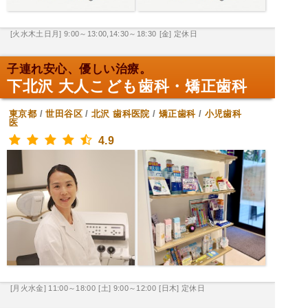
[火水木土日月] 9:00～13:00,14:30～18:30
[金] 定休日
子連れ安心、優しい治療。
下北沢 大人こども歯科・矯正歯科
東京都
/
世田谷区
/
北沢
歯科医院
/
矯正歯科
/
小児歯科
医
4.9
[月火水金] 11:00～18:00
[土] 9:00～12:00
[日木] 定休日