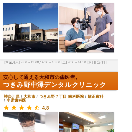
[木金月火] 9:00～13:00,14:00～18:00
[土] 9:00～14:30
[水日] 定休日
安心して通える大和市の歯医者。
つきみ野中澤デンタルクリニック
神奈川県
/
大和市
/
つきみ野７丁目
歯科医院
/
矯正歯科
/
小児歯科医
4.8