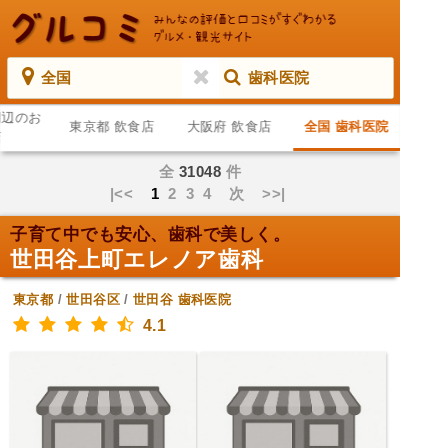
全国
歯科医院
周辺のお
東京都 飲食店
大阪府 飲食店
全国 歯科医院
店
全
31048
件
|<<
1
2
3
4
次
>>|
子育て中でも安心、歯科で美しく。
世田谷上町エレノア歯科
東京都
/
世田谷区
/
世田谷
歯科医院
4.1