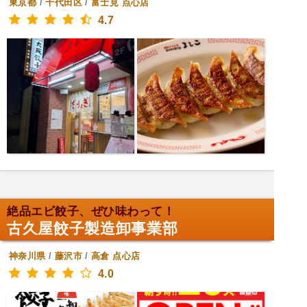
東京都
/
千代田区
/
富士見
点心店
4.7
絶品エビ餃子、ぜひ味わって！
古久屋餃子製造卸事業部
神奈川県
/
藤沢市
/
高倉
点心店
4.0