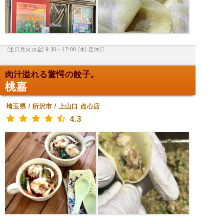
[土日月火水金] 9:30～17:00
[木] 定休日
肉汁溢れる驚愕の餃子。
桃嘉
埼玉県
/
所沢市
/
上山口
点心店
4.3