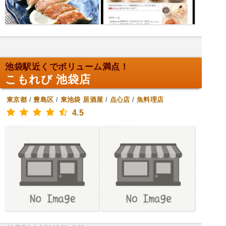
池袋駅近くでボリューム満点！
こもれび 池袋店
東京都
/
豊島区
/
東池袋
居酒屋
/
点心店
/
魚料理店
4.5