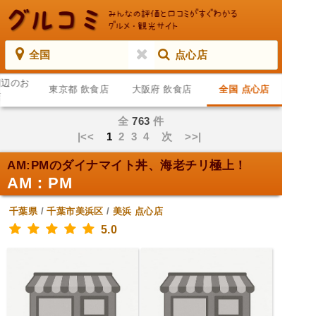
全国
点心店
周辺のお
東京都 飲食店
大阪府 飲食店
全国 点心店
店
全
763
件
|<<
1
2
3
4
次
>>|
AM:PMのダイナマイト丼、海老チリ極上！
AM：PM
千葉県
/
千葉市美浜区
/
美浜
点心店
5.0