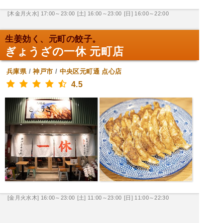
[木金月火水] 17:00～23:00
[土] 16:00～23:00
[日] 16:00～22:00
生姜効く、元町の餃子。
ぎょうざの一休 元町店
兵庫県
/
神戸市
/
中央区元町通
点心店
4.5
[金月火水木] 16:00～23:00
[土] 11:00～23:00
[日] 11:00～22:30