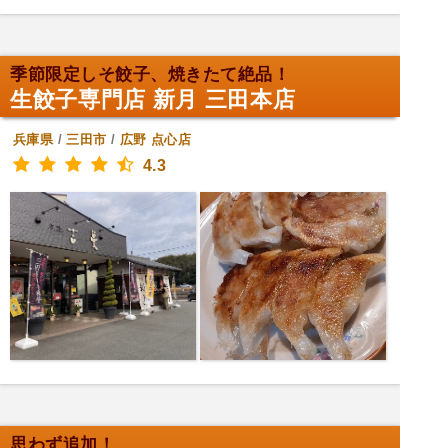
季節限定しそ餃子、焼きたて絶品！
生餃子専門店 新月 三田本店
兵庫県
/
三田市
/
広野
点心店
4.3
思わず追加！