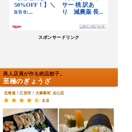
スポンサードリンク
美人店員が作る絶品餃子。
至極のぎょうざ
北海道
/
江別市
/
大麻新町
点心店
4.8