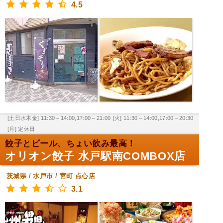
4.5
[土日水木金] 11:30～14:00,17:00～21:00
[火] 11:30～14:00,17:00～20:30
[月] 定休日
餃子とビール、ちょい飲み最高！
オリオン餃子 水戸駅南COMBOX店
茨城県
/
水戸市
/
宮町
点心店
3.1