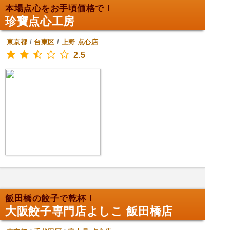
本場点心をお手頃価格で！
珍寶点心工房
東京都
/
台東区
/
上野
点心店
2.5
飯田橋の餃子で乾杯！
大阪餃子専門店よしこ 飯田橋店