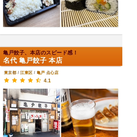
亀戸餃子、本店のスピード感！
名代 亀戸餃子 本店
東京都
/
江東区
/
亀戸
点心店
4.1