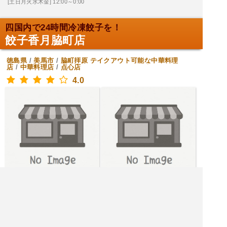
[土日月火水木金] 12:00～0:00
四国内で24時間冷凍餃子を！
餃子香月脇町店
徳島県
/
美馬市
/
脇町拝原
テイクアウト可能な中華料理
店
/
中華料理店
/
点心店
4.0
[土日月火水木金] 24時間営業
|<<
1
2
3
4
次
>>|