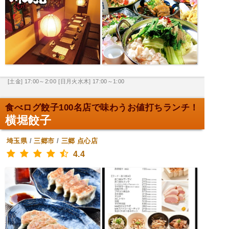
[土金] 17:00～2:00
[日月火水木] 17:00～1:00
食べログ餃子100名店で味わうお値打ちランチ！
横堀餃子
埼玉県
/
三郷市
/
三郷
点心店
4.4