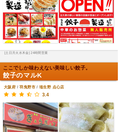
[土日月火水木金] 24時間営業
ここでしか味わえない美味しい餃子。
餃子のマルK
大阪府
/
羽曳野市
/
埴生野
点心店
3.4