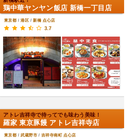
新橋駅近！
鶏中華ヤンヤン飯店 新橋一丁目店
東京都
/
港区
/
新橋
点心店
3.7
アトレ吉祥寺で待ってでも味わう美味！
羅家 東京豚饅 アトレ吉祥寺店
東京都
/
武蔵野市
/
吉祥寺南町
点心店