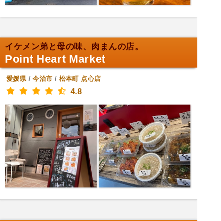
イケメン弟と母の味、肉まんの店。
Point Heart Market
愛媛県
/
今治市
/
松本町
点心店
4.8