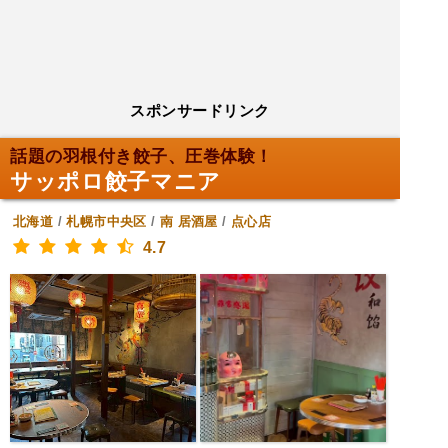
スポンサードリンク
話題の羽根付き餃子、圧巻体験！
サッポロ餃子マニア
北海道
/
札幌市中央区
/
南
居酒屋
/
点心店
4.7