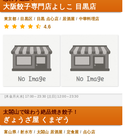
大阪餃子専門店よしこ 目黒店
東京都
/
目黒区
/
目黒
点心店
/
居酒屋
/
中華料理店
4.6
[木金月火水] 17:00～23:30
[土日] 12:00～23:30
太閤山で味わう絶品焼き餃子！
ぎょうざ屋 くまぞう
富山県
/
射水市
/
太閤山
居酒屋
/
定食屋
/
点心店