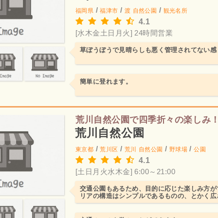
/
/
/
福岡県
福津市
渡
自然公園
観光名所
4.1
[水木金土日月火] 24時間営業
草ぼうぼうで見晴らしも悪く管理されてない感
簡単に登れます。
荒川自然公園で四季折々の楽しみ
荒川自然公園
/
/
/
/
東京都
荒川区
荒川
自然公園
野球場
公園
4.1
[土日月火水木金] 6:00～21:00
交通公園もあるため、目的に応じた楽しみ方が
リアの構造はシンプルであるものの、とかく広
れ（複数）の場合はは...