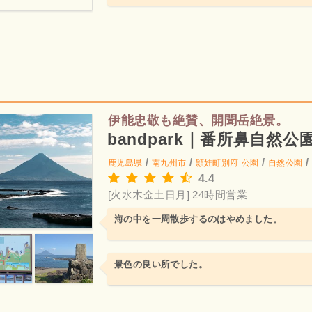
伊能忠敬も絶賛、開聞岳絶景。
bandpark｜番所鼻自然公
/
/
/
/
鹿児島県
南九州市
頴娃町別府
公園
自然公園
4.4
[火水木金土日月] 24時間営業
海の中を一周散歩するのはやめました。
景色の良い所でした。