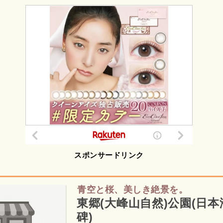
スポンサードリンク
青空と桜、美しき絶景を。
東郷(大峰山自然)公園(日
碑)