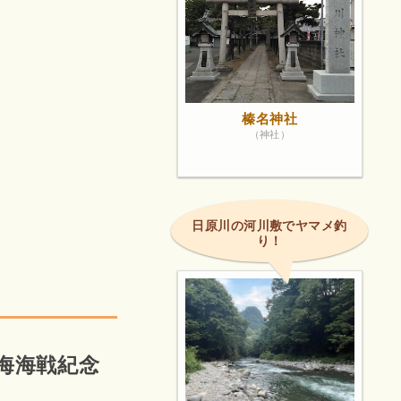
榛名神社
（神社）
日原川の河川敷でヤマメ釣
り！
本海海戦紀念