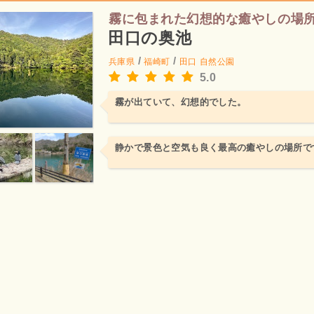
霧に包まれた幻想的な癒やしの場
田口の奥池
/
/
兵庫県
福崎町
田口
自然公園
5.0
霧が出ていて、幻想的でした。
静かで景色と空気も良く最高の癒やしの場所で