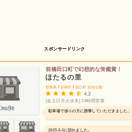
スポンサードリンク
前橋田口町で幻想的な蛍鑑賞！
ほたるの里
/
/
群馬県
前橋市
田口町
自然公園
4.2
[金土日月火水木] 24時間営業
駐車場で係りの方に誘導していただきました。
2025.6.6に訪れました。