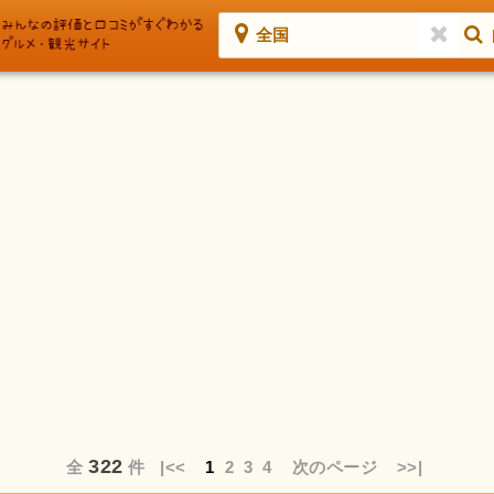
全国
322
全
件
|<<
1
2
3
4
次のページ
>>|