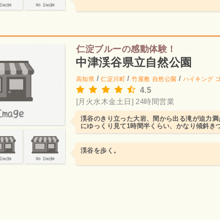
仁淀ブルーの感動体験！
中津渓谷県立自然公園
/
/
/
高知県
仁淀川町
竹屋敷
自然公園
ハイキング 
4.5
[月火水木金土日] 24時間営業
渓谷のきり立った大岩、間から出る滝が迫力満点
にゆっくり見て1時間半くらい、かなり傾斜き
が、絶景スポット到...
渓谷を歩く。