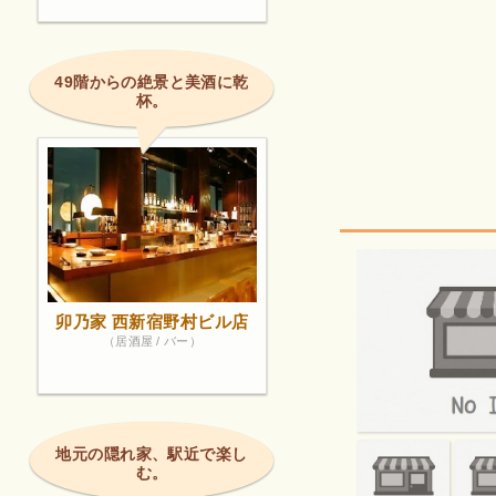
49階からの絶景と美酒に乾
杯。
卯乃家 西新宿野村ビル店
（居酒屋 / バー）
地元の隠れ家、駅近で楽し
む。