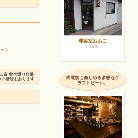
理容室おおこ
（理容店）
コース
😆 案内通り順番
終電後も楽しめる多彩なク
つい階段もあります
ラフトビール。