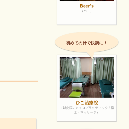
Beer's
（バー）
初めての針で快調に！
ひご治療院
（鍼灸院 / カイロプラクティック / 指
圧・マッサージ）