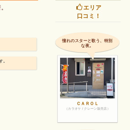
エリア
所。
口コミ！
憧れのスターと歌う、特別
な夜。
す。
ＣＡＲＯＬ
（カラオケ / クレーン販売店）