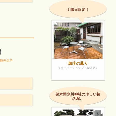
土曜日限定！
園
観光名所
珈琲の薫り
（コーヒーショップ・喫茶店）
保木間氷川神社の珍しい榛
名塚。