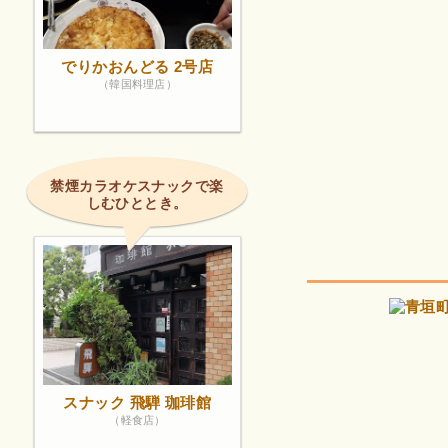
でりかおんどる 2号店
（韓国料理店）
禁煙カラオケスナックで楽
しむひととき。
スナック 飛騨 珈琲館
（軽食店）