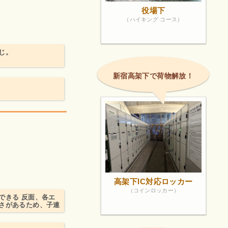
役場下
（ハイキング コース）
じ。
新宿高架下で荷物解放！
！
高架下IC対応ロッカー
（コインロッカー）
できる 反面、各エ
さがあるため、子連