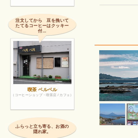
注文してから 豆を挽いて
たてるコーヒーはクッキー
付...
喫茶 ベルベル
（コーヒーショップ・喫茶店 / カフェ）
ふらっと立ち寄る、お酒の
隠れ家。