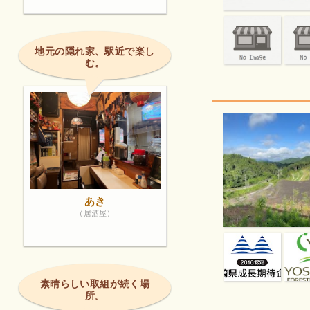
地元の隠れ家、駅近で楽し
む。
あき
（居酒屋）
素晴らしい取組が続く場
所。