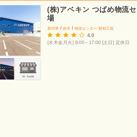
(株)アベキン つばめ物流
場
/
/
新潟県
燕市
物流センター
製材工場
4.0
[水木金月火] 8:00～17:00
[土日] 定休日