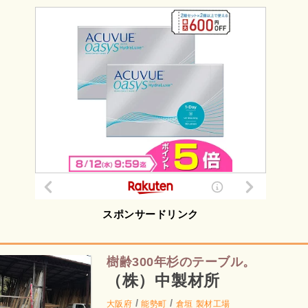
スポンサードリンク
樹齢300年杉のテーブル。
（株）中製材所
/
/
大阪府
能勢町
倉垣
製材工場