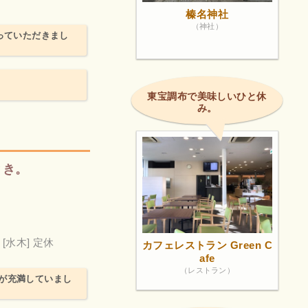
榛名神社
（神社）
っていただきまし
東宝調布で美味しいひと休
み。
とき。
[水木] 定休
カフェレストラン Green C
afe
（レストラン）
が充満していまし