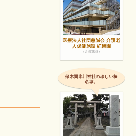
医療法人社団慈誠会 介護老
人保健施設 紅梅園
（介護施設）
保木間氷川神社の珍しい榛
名塚。