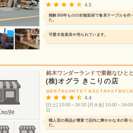
4.5
樹齢300年ものの杉無垢材で食卓テーブルを作
た。
可愛木造家具や売られています。
銘木ワンダーランドで素敵なひと
(株)オグラ きこりの店
/
/
/
/
福島県
南会津町
岩下
家具店
材木店
製材工場
4.4
[日土] 10:00～16:30
[月火金] 10:00～16:00
日
職人芸の商品が豊富で店内に爽やかな木の香り
た。