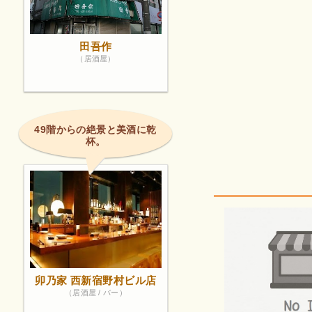
田吾作
（居酒屋）
49階からの絶景と美酒に乾
杯。
卯乃家 西新宿野村ビル店
（居酒屋 / バー）