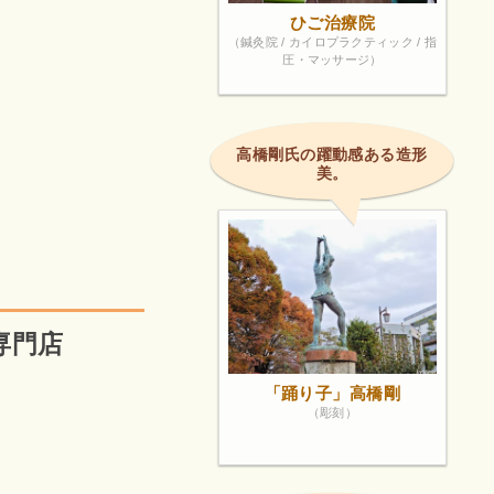
ひご治療院
（鍼灸院 / カイロプラクティック / 指
圧・マッサージ）
高橋剛氏の躍動感ある造形
美。
専門店
「踊り子」高橋剛
（彫刻）