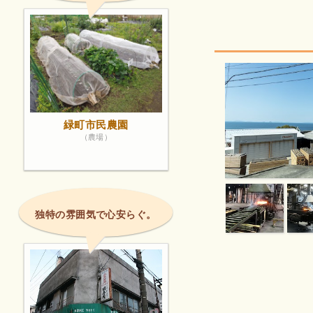
緑町市民農園
（農場）
独特の雰囲気で心安らぐ。