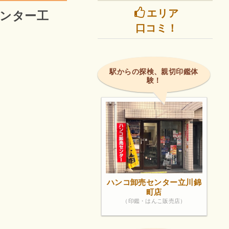
エリア
センター工
口コミ！
駅からの探検、親切印鑑体
験！
ハンコ卸売センター立川錦
町店
（印鑑・はんこ販売店）