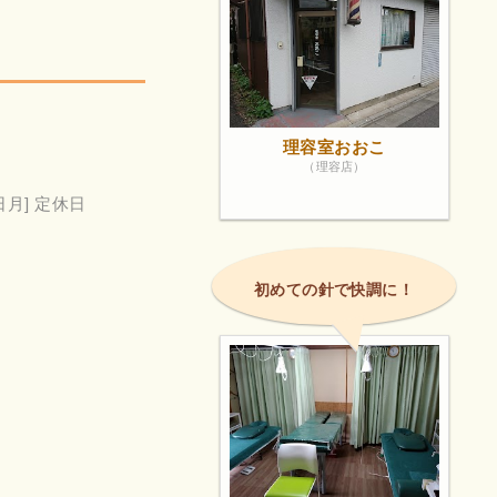
理容室おおこ
（理容店）
日月] 定休日
初めての針で快調に！