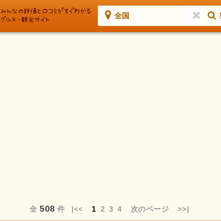
全国
508
全
件
|<<
1
2
3
4
次のページ
>>|