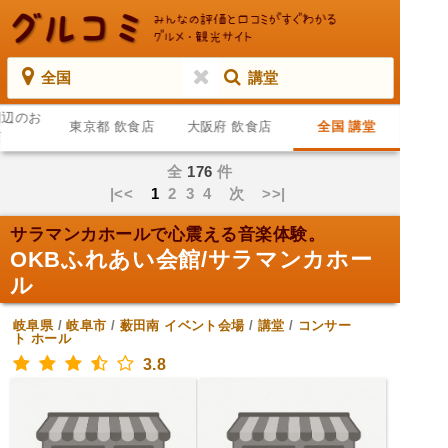
全国
講堂
周辺のお
東京都 飲食店
大阪府 飲食店
全国 講堂
店
全
176
件
|<<
1
2
3
4
次
>>|
サラマンカホールで心震える音楽体験。
OKBふれあい会館/サラマンカホー
ル
岐阜県
/
岐阜市
/
薮田南
イベント会場
/
講堂
/
コンサー
ト ホール
3.8