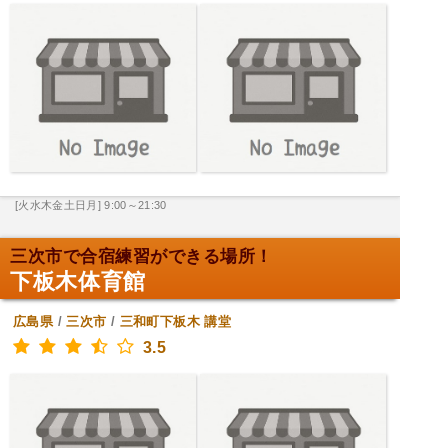
[火水木金土日月] 9:00～21:30
三次市で合宿練習ができる場所！
下板木体育館
広島県
/
三次市
/
三和町下板木
講堂
3.5