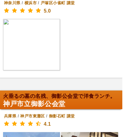
神奈川県
/
横浜市
/
戸塚区小雀町
講堂
5.0
火垂るの墓の名残、御影公会堂で洋食ランチ。
神戸市立御影公会堂
兵庫県
/
神戸市東灘区
/
御影石町
講堂
4.1