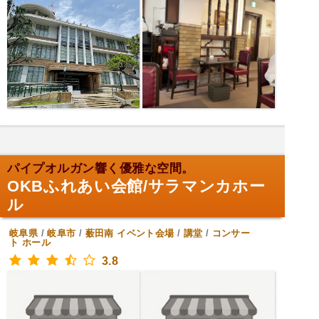
パイプオルガン響く優雅な空間。
OKBふれあい会館/サラマンカホー
ル
岐阜県
/
岐阜市
/
薮田南
イベント会場
/
講堂
/
コンサー
ト ホール
3.8