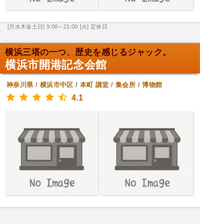
[月水木金土日] 9:00～21:00
[火] 定休日
横浜三塔の一つ、歴史を感じるジャック。
横浜市開港記念会館
神奈川県
/
横浜市中区
/
本町
講堂
/
集会所
/
博物館
4.1