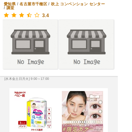
愛知県
/
名古屋市千種区
/
吹上
コンベンション センター
/
講堂
3.4
[水木金土日月火] 9:00～17:00