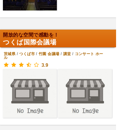
開放的な空間で感動を！
つくば国際会議場
茨城県
/
つくば市
/
竹園
会議場
/
講堂
/
コンサート ホー
ル
3.9