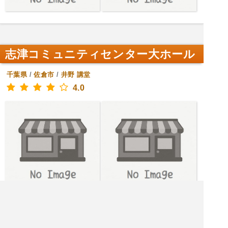
志津コミュニティセンター大ホール
千葉県
/
佐倉市
/
井野
講堂
4.0