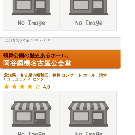
[土日月火水木金] 9:00～21:30
鶴舞公園の歴史あるホール。
岡谷鋼機名古屋公会堂
愛知県
/
名古屋市昭和区
/
鶴舞
コンサート ホール
/
講堂
/
コミュニティ センター
4.0