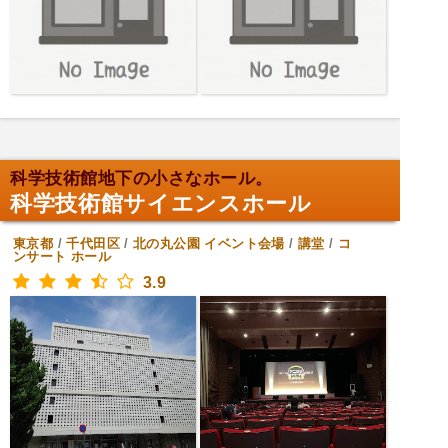
科学技術館地下の小さなホール。
科学技術館サイエンスホール
東京都
/
千代田区
/
北の丸公園
イベント会場
/
講堂
/
コ
ンサート ホール
3.9