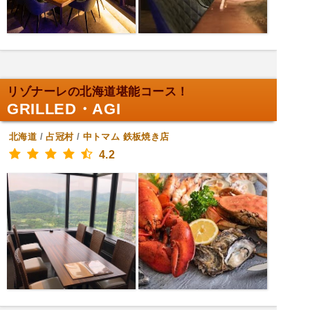
リゾナーレの北海道堪能コース！
GRILLED・AGI
北海道
/
占冠村
/
中トマム
鉄板焼き店
4.2