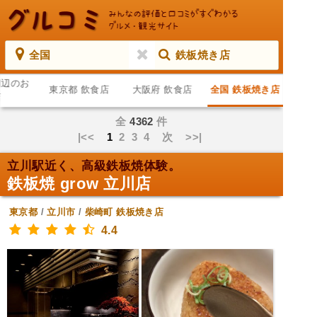
全国
鉄板焼き店
周辺のお
東京都 飲食店
大阪府 飲食店
全国 鉄板焼き店
店
全
4362
件
|<<
1
2
3
4
次
>>|
立川駅近く、高級鉄板焼体験。
鉄板焼 grow 立川店
東京都
/
立川市
/
柴崎町
鉄板焼き店
4.4