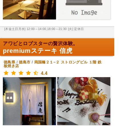
[木金土日月水] 12:00～14:00,18:00～21:30
[火] 定休日
アワビとロブスターの贅沢体験。
premiumステーキ 信虎
徳島県
/
徳島市
/
両国橋２１−２ ストロングビル １階
鉄
板焼き店
4.4