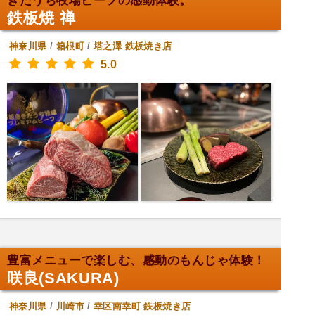
きたうち牧場ビーフの感動体験。
鉄板焼 禅
神奈川県
/
箱根町
/
塔之澤
鉄板焼き店
5.0
豊富メニューで楽しむ、感動のもんじゃ体験！
咲良(SAKURA)
神奈川県
/
川崎市
/
幸区南幸町
鉄板焼き店