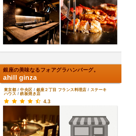
銀座の美味なるフォアグラハンバーグ。
ahill ginza
東京都
/
中央区
/
銀座２丁目
フランス料理店
/
ステーキ
ハウス
/
鉄板焼き店
4.3