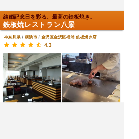
結婚記念日を彩る、最高の鉄板焼き。
鉄板焼レストラン八景
神奈川県
/
横浜市
/
金沢区金沢区福浦
鉄板焼き店
4.3
|<<
1
2
3
4
次
>>|