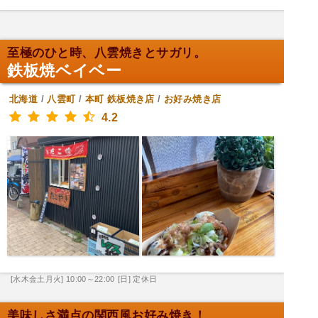
至極のひと時、八雲焼きとサガリ。
鉄板焼ベイベー
北海道
/
八雲町
/
本町
鉄板焼き店
/
お好み焼き店
4.2
[水木金土月火] 10:00～22:00
[日] 定休日
美味しさ満点の関西風お好み焼き！