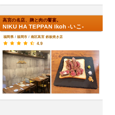
高宮の名店、麹と肉の饗宴。
NIKU HA TEPPAN Ikoh -いこ-
福岡県
/
福岡市
/
南区高宮
鉄板焼き店
4.9