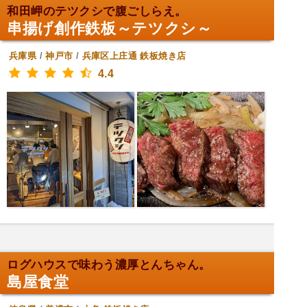
和田岬のテツクシで腹ごしらえ。
串揚げ創作鉄板～テツクシ～
兵庫県
/
神戸市
/
兵庫区上庄通
鉄板焼き店
4.4
ログハウスで味わう濃厚とんちゃん。
島屋食堂