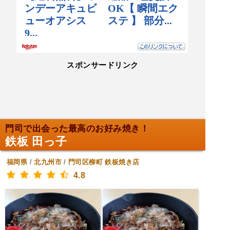
スポンサードリンク
門司で出会った最高のお好み焼き！
鉄板 田っ子
福岡県
/
北九州市
/
門司区柳町
鉄板焼き店
4.8