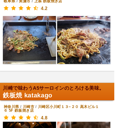
岐阜県
/
美濃市
/
上条
鉄板焼き店
4.2
川崎で味わうA5サーロインのとろける美味。
鉄板焼 katakago
神奈川県
/
川崎市
/
川崎区小川町１３−２０ 高木ビル１
６ 5F
鉄板焼き店
4.8