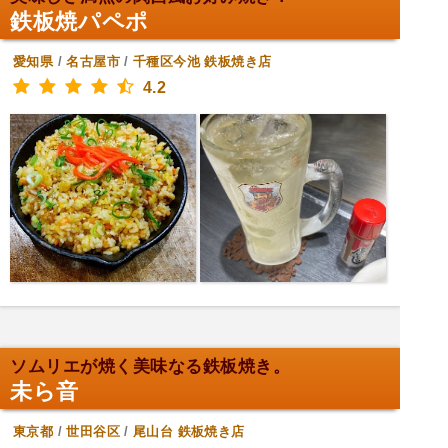
鉄板焼パペポ
愛知県
/
名古屋市
/
千種区今池
鉄板焼き店
4.2
ソムリエが焼く美味なる鉄板焼き。
未ら音
東京都
/
世田谷区
/
尾山台
鉄板焼き店