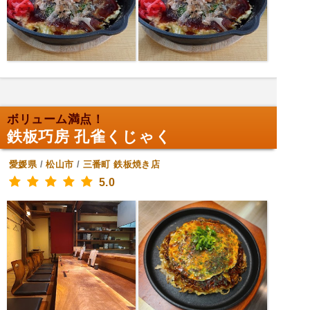
ボリューム満点！
鉄板巧房 孔雀くじゃく
愛媛県
/
松山市
/
三番町
鉄板焼き店
5.0