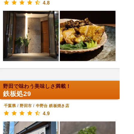
4.8
野田で味わう美味しさ満載！
鉄板処29
千葉県
/
野田市
/
中野台
鉄板焼き店
4.9