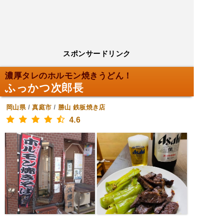
スポンサードリンク
濃厚タレのホルモン焼きうどん！
ふっかつ次郎長
岡山県
/
真庭市
/
勝山
鉄板焼き店
4.6