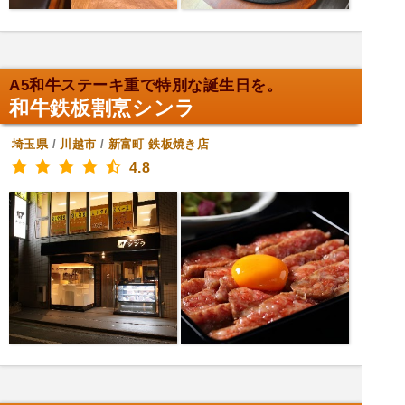
A5和牛ステーキ重で特別な誕生日を。
和牛鉄板割烹シンラ
埼玉県
/
川越市
/
新富町
鉄板焼き店
4.8