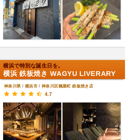
横浜で特別な誕生日を。
横浜 鉄板焼き WAGYU LIVERARY
神奈川県
/
横浜市
/
神奈川区鶴屋町
鉄板焼き店
4.7