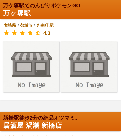
万ケ塚駅でのんびりポケモンGO
万ヶ塚駅
宮崎県
/
都城市
/
丸谷町
駅
4.3
新橋駅徒歩2分の絶品オツマミ。
居酒屋 渦潮 新橋店