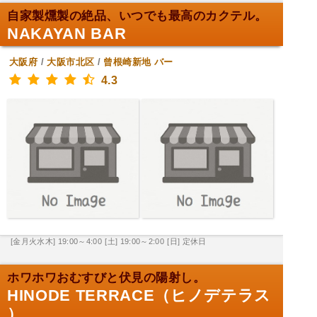
自家製燻製の絶品、いつでも最高のカクテル。
NAKAYAN BAR
大阪府
/
大阪市北区
/
曾根崎新地
バー
4.3
[金月火水木] 19:00～4:00
[土] 19:00～2:00
[日] 定休日
ホワホワおむすびと伏見の陽射し。
HINODE TERRACE（ヒノデテラス
）