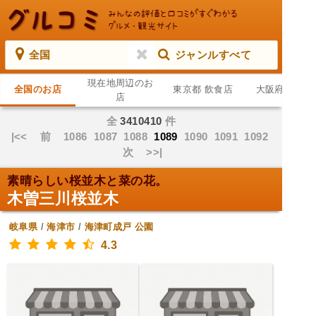
全国
ジャンルすべて
現在地周辺のお
全国のお店
東京都 飲食店
大阪府 飲食店
店
全
3410410
件
|<<
前
1086
1087
1088
1089
1090
1091
1092
次
>>|
素晴らしい桜並木と菜の花。
木曽三川桜並木
岐阜県
/
海津市
/
海津町成戸
公園
4.3