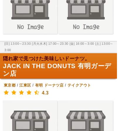
[日] 13:00～23:30
[月火水木] 17:00～23:30
[金] 16:00～3:00
[土] 13:00～
3:00
隠れ家で見つけた美味しいドーナツ。
JACK IN THE DONUTS 有明ガーデ
ン店
東京都
/
江東区
/
有明
ドーナツ店
/
テイクアウト
4.3