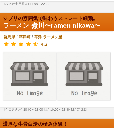
[水木金土日月火] 11:00～22:00
ジブリの雰囲気で味わうストレート細麺。
ラーメン 煮川〜ramen nikawa〜
群馬県
/
草津町
/
草津
ラーメン屋
4.3
[金日月火木] 10:00～22:00
[土] 10:00～22:30
[水] 定休日
濃厚な牛骨白湯の極み体験！