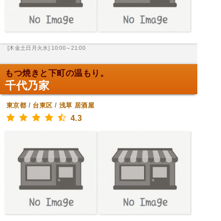
[木金土日月火水] 10:00～21:00
もつ焼きと下町の温もり。
千代乃家
東京都
/
台東区
/
浅草
居酒屋
4.3