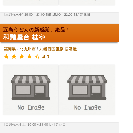
[土月火水金] 16:00～23:00
[日] 15:00～22:00
[木] 定休日
五島うどんの新感覚、絶品！
和麺屋台 桂や
福岡県
/
北九州市
/
八幡西区藤原
居酒屋
4.3
[日月火木金土] 18:00～23:00
[水] 定休日