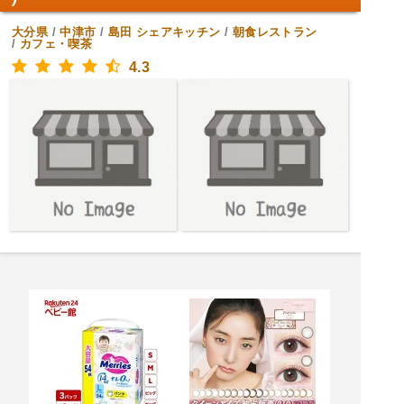
大分県
/
中津市
/
島田
シェアキッチン
/
朝食レストラン
/
カフェ・喫茶
4.3