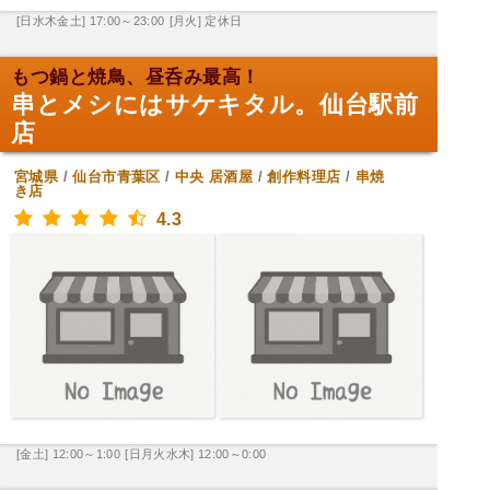
[日水木金土] 17:00～23:00
[月火] 定休日
もつ鍋と焼鳥、昼呑み最高！
串とメシにはサケキタル。仙台駅前
店
宮城県
/
仙台市青葉区
/
中央
居酒屋
/
創作料理店
/
串焼
き店
4.3
[金土] 12:00～1:00
[日月火水木] 12:00～0:00