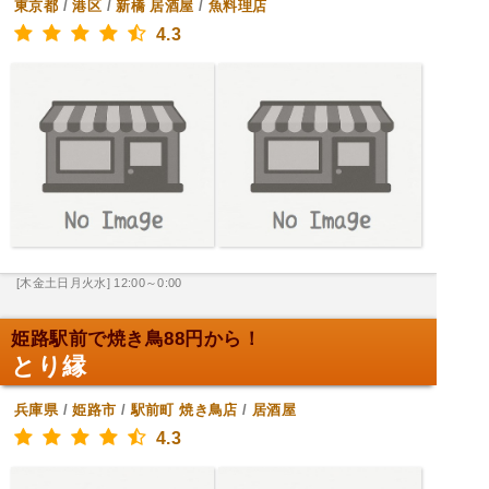
東京都
/
港区
/
新橋
居酒屋
/
魚料理店
4.3
[木金土日月火水] 12:00～0:00
姫路駅前で焼き鳥88円から！
とり縁
兵庫県
/
姫路市
/
駅前町
焼き鳥店
/
居酒屋
4.3