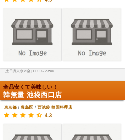
[土日月火水木金] 11:00～23:00
全品安くて美味しい！
韓無量 池袋西口店
東京都
/
豊島区
/
西池袋
韓国料理店
4.3