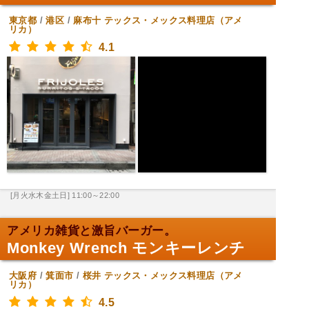
東京都
/
港区
/
麻布十
テックス・メックス料理店（アメ
リカ）
4.1
[月火水木金土日] 11:00～22:00
アメリカ雑貨と激旨バーガー。
Monkey Wrench モンキーレンチ
大阪府
/
箕面市
/
桜井
テックス・メックス料理店（アメ
リカ）
4.5