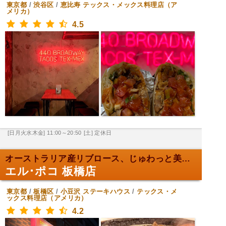
東京都
/
渋谷区
/
恵比寿
テックス・メックス料理店（ア
メリカ）
4.5
[日月火水木金] 11:00～20:50
[土] 定休日
オーストラリア産リブロース、じゅわっと美味！
エル･ポコ 板橋店
東京都
/
板橋区
/
小豆沢
ステーキハウス
/
テックス・メ
ックス料理店（アメリカ）
4.2