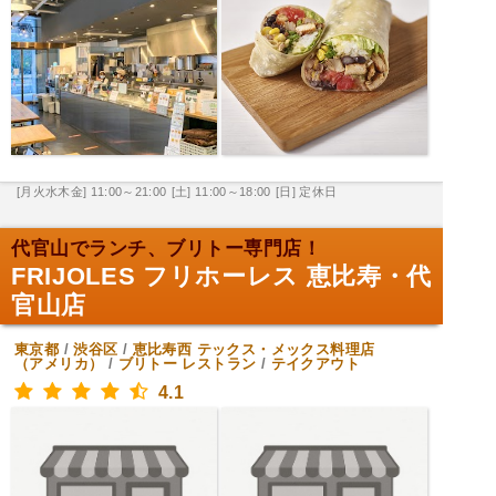
[月火水木金] 11:00～21:00
[土] 11:00～18:00
[日] 定休日
代官山でランチ、ブリトー専門店！
FRIJOLES フリホーレス 恵比寿・代
官山店
東京都
/
渋谷区
/
恵比寿西
テックス・メックス料理店
（アメリカ）
/
ブリトー レストラン
/
テイクアウト
4.1