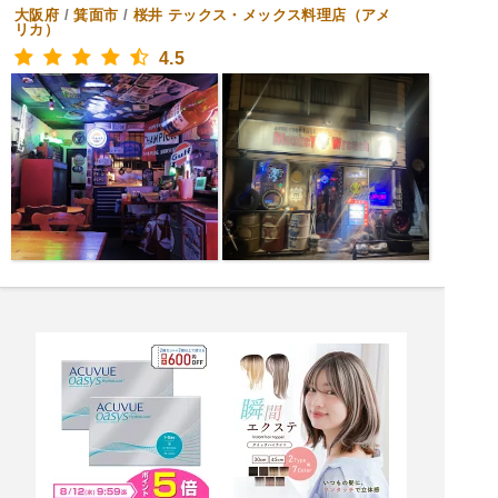
大阪府
/
箕面市
/
桜井
テックス・メックス料理店（アメ
リカ）
4.5