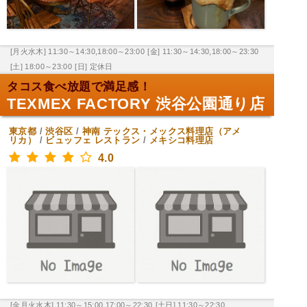
[月火水木] 11:30～14:30,18:00～23:00
[金] 11:30～14:30,18:00～23:30
[土] 18:00～23:00
[日] 定休日
タコス食べ放題で満足感！
TEXMEX FACTORY 渋谷公園通り店
東京都
/
渋谷区
/
神南
テックス・メックス料理店（アメ
リカ）
/
ビュッフェ レストラン
/
メキシコ料理店
4.0
[金月火水木] 11:30～15:00,17:00～22:30
[土日] 11:30～22:30