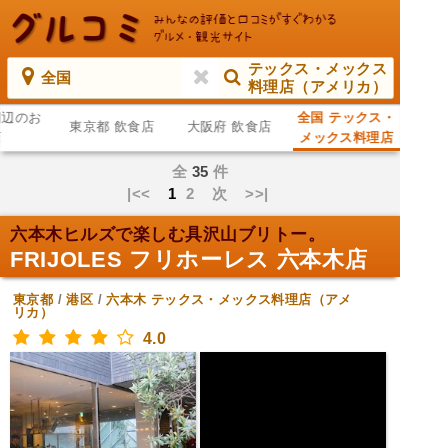
テックス・メックス
全国
料理店（アメリカ）
周辺のお
全国 テックス・
東京都 飲食店
大阪府 飲食店
店
メックス料理店
（アメリカ）
全
35
件
|<<
1
2
次
>>|
六本木ヒルズで楽しむ具沢山ブリトー。
FRIJOLES フリホーレス 六本木店
東京都
/
港区
/
六本木
テックス・メックス料理店（アメ
リカ）
4.0