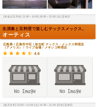
[木金土日月水] 11:00～14:00,18:00～22:00
[火] 定休日
生演奏と豆料理で楽しむテックスメックス。
オーティス
広島県
/
広島市中区
/
加古町
テックス・メックス料理店
（アメリカ）
/
ライブ会場
/
メキシコ料理店
4.6
[金月火木] 15:00～21:00
[土] 14:30～21:00
[日水] 定休日