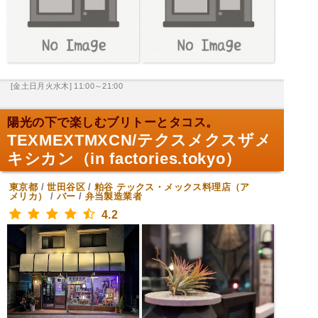
[金土日月火水木] 11:00～21:00
陽光の下で楽しむブリトーとタコス。
TEXMEXTMXCN/テクスメクスザメ
キシカン（in factories.tokyo）
東京都
/
世田谷区
/
粕谷
テックス・メックス料理店（ア
メリカ）
/
バー
/
弁当製造業者
4.2