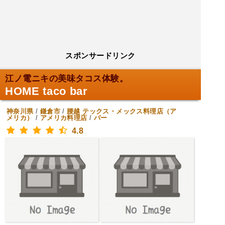
スポンサードリンク
江ノ電ニキの美味タコス体験。
HOME taco bar
神奈川県
/
鎌倉市
/
腰越
テックス・メックス料理店（ア
メリカ）
/
アメリカ料理店
/
バー
4.8