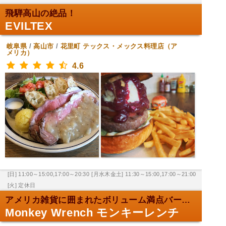
飛騨高山の絶品！
EVILTEX
岐阜県
/
高山市
/
花里町
テックス・メックス料理店（ア
メリカ）
4.6
[日] 11:00～15:00,17:00～20:30
[月水木金土] 11:30～15:00,17:00～21:00
[火] 定休日
アメリカ雑貨に囲まれたボリューム満点バーガー！
Monkey Wrench モンキーレンチ