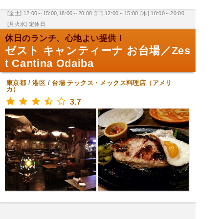
[金土] 12:00～15:00,18:00～20:00
[日] 12:00～15:00
[木] 18:00～20:00
[月火水] 定休日
休日のランチ、心地よい提供！
ゼスト キャンティーナ お台場／Zes
t Cantina Odaiba
東京都
/
港区
/
台場
テックス・メックス料理店（アメリ
カ）
3.7