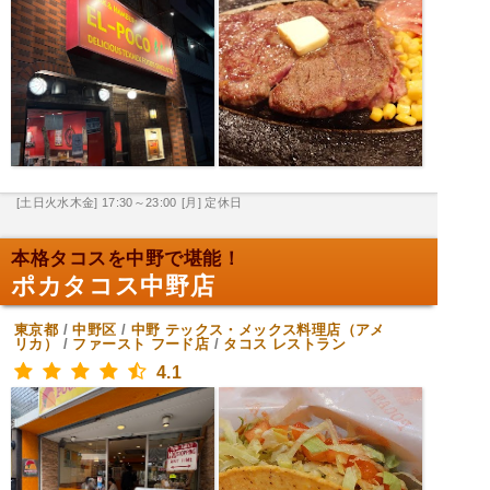
[土日火水木金] 17:30～23:00
[月] 定休日
本格タコスを中野で堪能！
ポカタコス中野店
東京都
/
中野区
/
中野
テックス・メックス料理店（アメ
リカ）
/
ファースト フード店
/
タコス レストラン
4.1