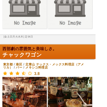
[金土日月火水木] 定休日
西部劇の雰囲気と美味しさ。
チャックワゴン
東京都
/
港区
/
北青山
テックス・メックス料理店（アメ
リカ）
/
バー
/
メキシコ料理店
3.8