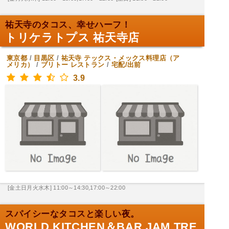
祐天寺のタコス、幸せハーフ！
トリケラトプス 祐天寺店
東京都
/
目黒区
/
祐天寺
テックス・メックス料理店（ア
メリカ）
/
ブリトー レストラン
/
宅配/出前
3.9
[金土日月火水木] 11:00～14:30,17:00～22:00
スパイシーなタコスと楽しい夜。
WORLD KITCHEN＆BAR JAM TRE