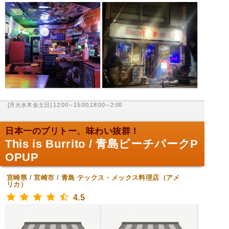
[月火水木金土日] 12:00～15:00,18:00～2:00
日本一のブリトー、味わい抜群！
This is Burrito / 青島ビーチパークP
OPUP
宮崎県
/
宮崎市
/
青島
テックス・メックス料理店（アメ
リカ）
4.5