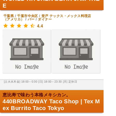
E
千葉県
/
千葉市中央区
/
登戸
テックス・メックス料理店
（アメリカ）
/
バー
/
ダイナー
4.4
[土火水木金] 18:00～0:30
[日] 18:00～23:30
[月] 定休日
恵比寿で味わう本格メキシカン。
440BROADWAY Taco Shop | Tex M
ex Burrito Taco Tokyo