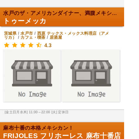
水戸のザ・アメリカンダイナー、満腹メキシカン！
トゥーメッカ
茨城県
/
水戸市
/
西原
テックス・メックス料理店（アメ
リカ）
/
カフェ・喫茶
/
居酒屋
4.3
[金土日月水木] 11:00～22:00
[火] 定休日
麻布十番の本格メキシカン！
FRIJOLES フリホーレス 麻布十番店