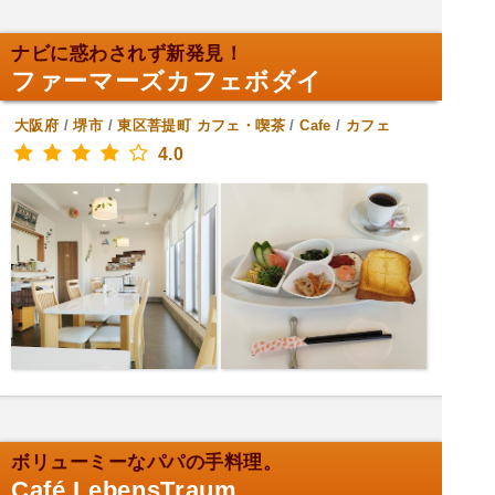
ナビに惑わされず新発見！
ファーマーズカフェボダイ
大阪府
/
堺市
/
東区菩提町
カフェ・喫茶
/
Cafe
/
カフェ
4.0
ボリューミーなパパの手料理。
Café LebensTraum