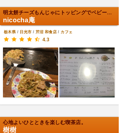
明太餅チーズもんじゃにトッピングでベビースター！
nicocha庵
栃木県
/
日光市
/
芹沼
和食店
/
カフェ
4.3
心地よいひとときを楽しむ喫茶店。
樹樹