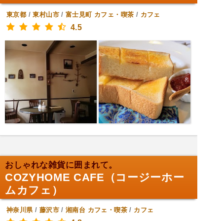
東京都
/
東村山市
/
富士見町
カフェ・喫茶
/
カフェ
4.5
おしゃれな雑貨に囲まれて。
COZYHOME CAFE（コージーホー
ムカフェ）
神奈川県
/
藤沢市
/
湘南台
カフェ・喫茶
/
カフェ