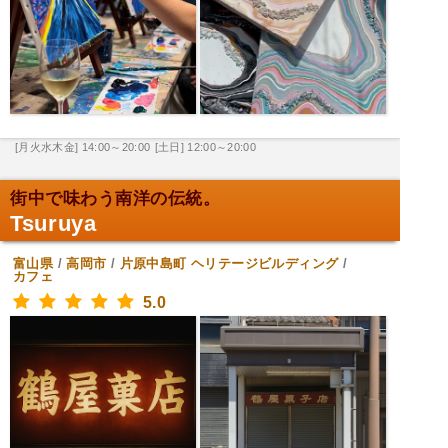
[月火水木金] 14:00～20:00
[土日] 12:00～20:00
街中で味わう南洋の伝統。
Tsuruya
富山県
/
高岡市
/
片原中島町
ヘリテージビルディング
/
カフェ
5.0