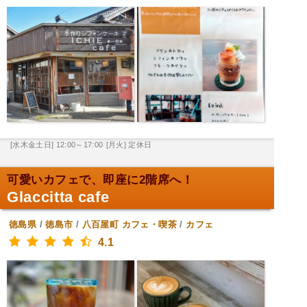
[水木金土日] 12:00～17:00
[月火] 定休日
可愛いカフェで、即座に2階席へ！
Glaccitta cafe
徳島県
/
徳島市
/
八百屋町
カフェ・喫茶
/
カフェ
4.1