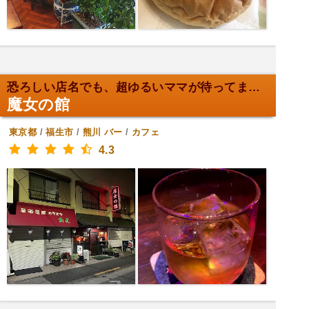
恐ろしい店名でも、超ゆるいママが待ってます！
魔女の館
東京都
/
福生市
/
熊川
バー
/
カフェ
4.3