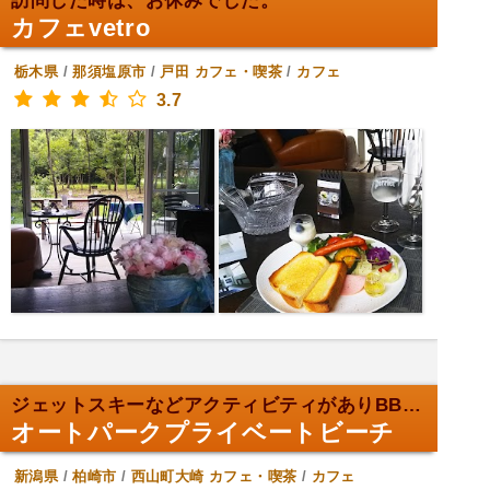
訪問した時は、お休みでした。
カフェvetro
栃木県
/
那須塩原市
/
戸田
カフェ・喫茶
/
カフェ
3.7
ジェットスキーなどアクティビティがありBBQもでき...
オートパークプライベートビーチ
新潟県
/
柏崎市
/
西山町大崎
カフェ・喫茶
/
カフェ