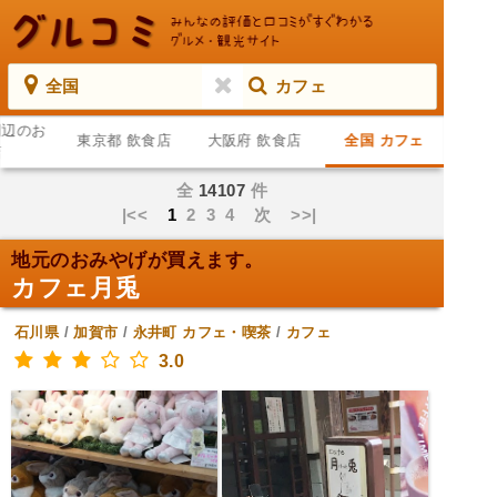
全国
カフェ
周辺のお
東京都 飲食店
大阪府 飲食店
全国 カフェ
店
全
14107
件
|<<
1
2
3
4
次
>>|
地元のおみやげが買えます。
カフェ月兎
石川県
/
加賀市
/
永井町
カフェ・喫茶
/
カフェ
3.0