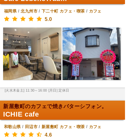
福岡県
/
北九州市
/
下二十町
カフェ・喫茶
/
カフェ
5.0
[火水木金土] 11:30～16:00
[月日] 定休日
新屋敷町のカフェで焼きバターシフォン。
ICHIE cafe
和歌山県
/
田辺市
/
新屋敷町
カフェ・喫茶
/
カフェ
4.6