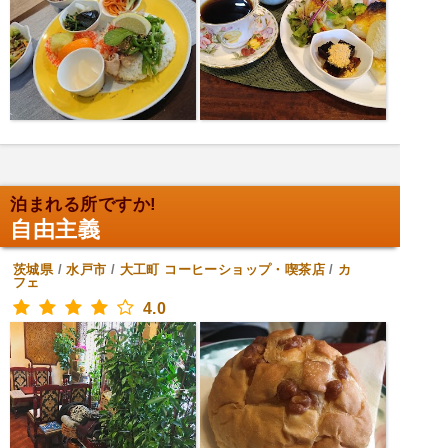
泊まれる所ですか!
自由主義
茨城県
/
水戸市
/
大工町
コーヒーショップ・喫茶店
/
カ
フェ
4.0