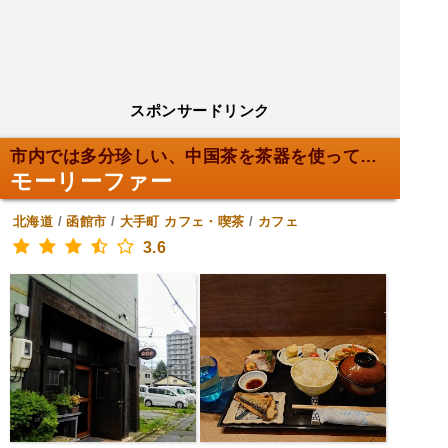
スポンサードリンク
市内では多分珍しい、中国茶を茶器を使って飲めるカフ...
モーリーファー
北海道
/
函館市
/
大手町
カフェ・喫茶
/
カフェ
3.6