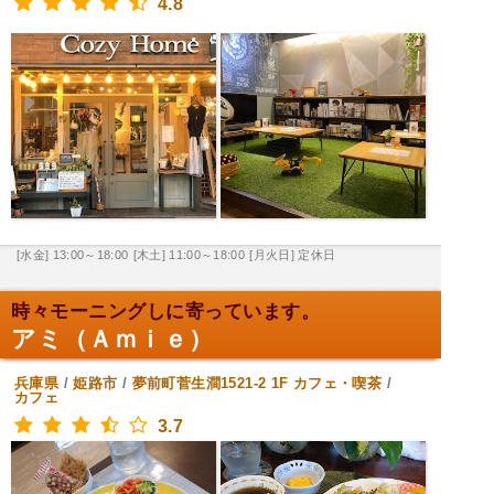
4.8
[水金] 13:00～18:00
[木土] 11:00～18:00
[月火日] 定休日
時々モーニングしに寄っています。
アミ（Ａｍｉｅ）
兵庫県
/
姫路市
/
夢前町菅生澗1521-2 1F
カフェ・喫茶
/
カフェ
3.7