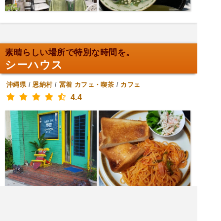
素晴らしい場所で特別な時間を。
シーハウス
沖縄県
/
恩納村
/
冨着
カフェ・喫茶
/
カフェ
4.4
[月水金土日] 11:00～15:00,20:00～0:00
[火] 11:00～15:00
[木] 20:00～0:
00