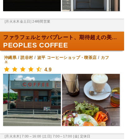
[月火水木金土日] 24時間営業
ファラフェルとサバプレート、期待超えの美味しさ！
PEOPLES COFFEE
沖縄県
/
読谷村
/
波平
コーヒーショップ・喫茶店
/
カフ
ェ
4.9
[月火水木] 7:00～16:00
[土日] 7:00～17:00
[金] 定休日