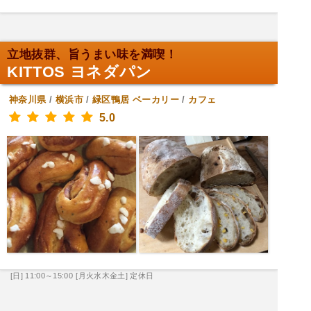
立地抜群、旨うまい味を満喫！
KITTOS ヨネダパン
神奈川県
/
横浜市
/
緑区鴨居
ベーカリー
/
カフェ
5.0
[日] 11:00～15:00
[月火水木金土] 定休日