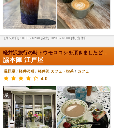
[月火水日] 10:00～18:30
[金土] 10:00～18:00
[木] 定休日
軽井沢旅行の時トウモロコシを頂きましたどえりゃーお...
脇本陣 江戸屋
長野県
/
軽井沢町
/
軽井沢
カフェ・喫茶
/
カフェ
4.0