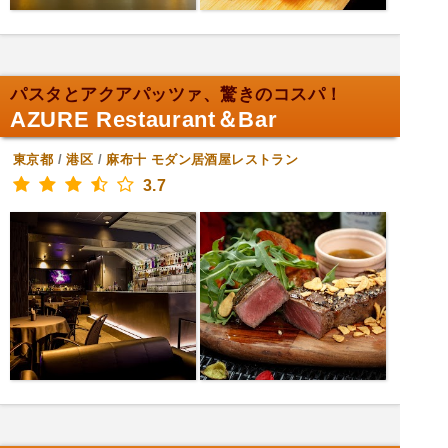
パスタとアクアパッツァ、驚きのコスパ！
AZURE Restaurant＆Bar
東京都
/
港区
/
麻布十
モダン居酒屋レストラン
3.7