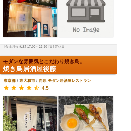
[金土月火水木] 17:00～22:30
[日] 定休日
モダンな雰囲気とこだわり焼き鳥。
焼き鳥居酒屋後藤
東京都
/
東大和市
/
向原
モダン居酒屋レストラン
4.5