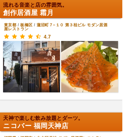
流れる音楽と店の雰囲気。
創作居酒屋 霜月
東京都
/
板橋区
/
蓮沼町７−１０ 第３桂ビル
モダン居酒
屋レストラン
4.7
天神で楽しむ飲み放題とダーツ。
ニコバー 福岡天神店