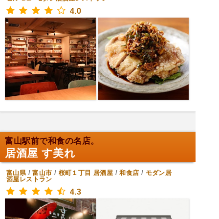
4.0
富山駅前で和食の名店。
居酒屋 す美れ
富山県
/
富山市
/
桜町１丁目
居酒屋
/
和食店
/
モダン居
酒屋レストラン
4.3