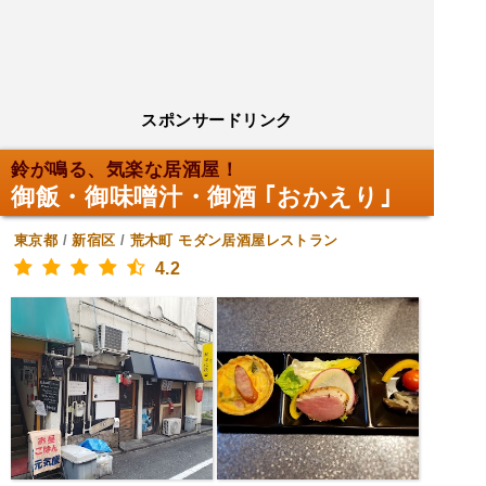
スポンサードリンク
鈴が鳴る、気楽な居酒屋！
御飯・御味噌汁・御酒 ｢おかえり｣
東京都
/
新宿区
/
荒木町
モダン居酒屋レストラン
4.2