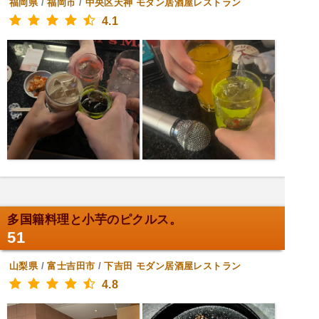
福岡県
/
福岡市
/
中央区天神
モダン居酒屋レストラン
4.1
多国籍料理と小芋のピクルス。
51
山梨県
/
富士吉田市
/
下吉田
モダン居酒屋レストラン
4.8