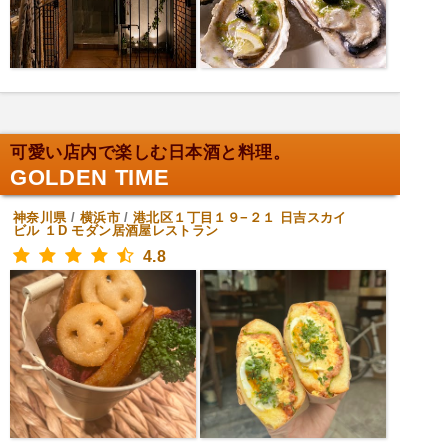
可愛い店内で楽しむ日本酒と料理。
GOLDEN TIME
神奈川県
/
横浜市
/
港北区１丁目１９−２１ 日吉スカイ
ビル １D
モダン居酒屋レストラン
4.8