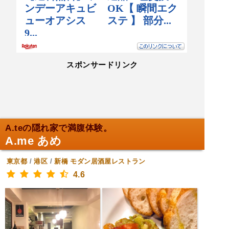
スポンサードリンク
A.teの隠れ家で満腹体験。
A.me あめ
東京都
/
港区
/
新橋
モダン居酒屋レストラン
4.6