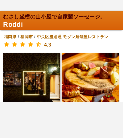
むさし坐横の山小屋で自家製ソーセージ。
Roddi
福岡県
/
福岡市
/
中央区渡辺通
モダン居酒屋レストラン
4.3
|<<
1
2
3
4
次
>>|