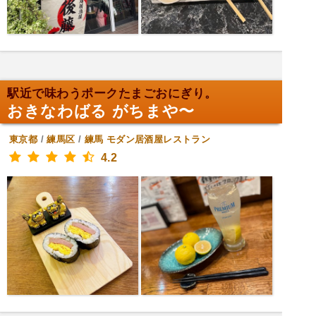
駅近で味わうポークたまごおにぎり。
おきなわばる がちまや〜
東京都
/
練馬区
/
練馬
モダン居酒屋レストラン
4.2