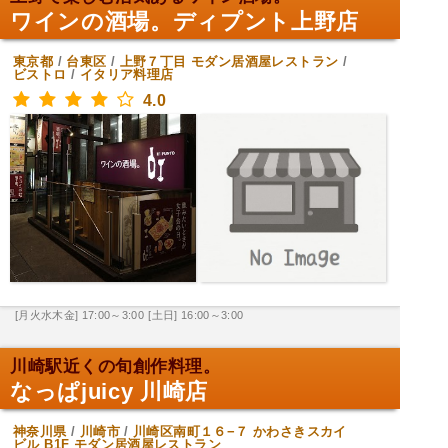
ワインの酒場。ディプント上野店
東京都
/
台東区
/
上野７丁目
モダン居酒屋レストラン
/
ビストロ
/
イタリア料理店
4.0
[月火水木金] 17:00～3:00
[土日] 16:00～3:00
川崎駅近くの旬創作料理。
なっぱjuicy 川崎店
神奈川県
/
川崎市
/
川崎区南町１６−７ かわさきスカイ
ビル B1F
モダン居酒屋レストラン