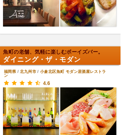
魚町の老舗、気軽に楽しむボーイズバー。
ダイニング・ザ・モダン
福岡県
/
北九州市
/
小倉北区魚町
モダン居酒屋レストラ
ン
4.6