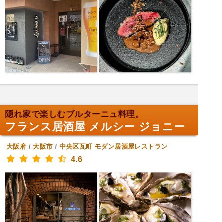
隠れ家で楽しむブルターニュ料理。
フランス居酒屋 メルシー ジョニー
大阪府
/
大阪市
/
中央区瓦町
モダン居酒屋レストラン
4.6