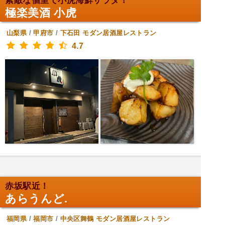
素敵な個室で小虎海鮮サラダ！
極楽美酒 小虎
山梨県
/
甲府市
/
下石田
モダン居酒屋レストラン
4.7
赤坂駅近！
あらうんど.
福岡県
/
福岡市
/
中央区舞鶴
モダン居酒屋レストラン