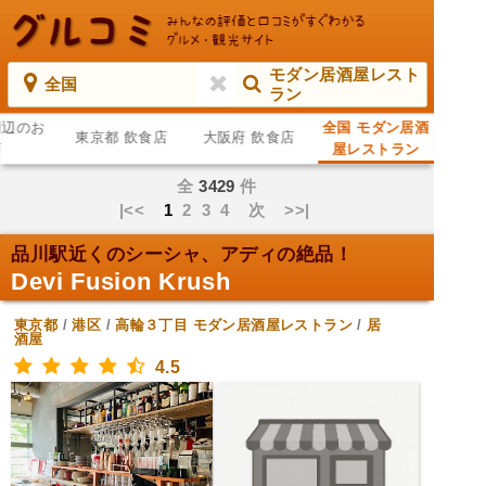
モダン居酒屋レスト
全国
ラン
周辺のお
全国 モダン居酒
東京都 飲食店
大阪府 飲食店
店
屋レストラン
全
3429
件
|<<
1
2
3
4
次
>>|
品川駅近くのシーシャ、アディの絶品！
Devi Fusion Krush
東京都
/
港区
/
高輪３丁目
モダン居酒屋レストラン
/
居
酒屋
4.5