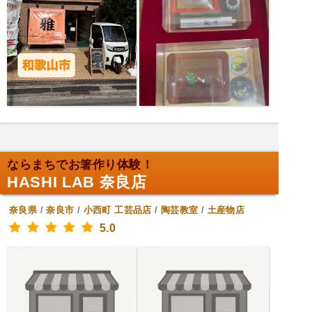
ならまちでお箸作り体験！
HASHI LAB 奈良店
奈良県
/
奈良市
/
小西町
工芸品店
/
陶芸教室
/
土産物店
5.0