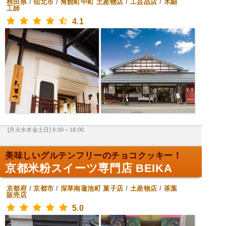
秋田県
/
仙北市
/
角館町中町
土産物店
/
工芸品店
/
木細
工師
4.1
[月火水木金土日] 9:00～18:00
美味しいグルテンフリーのチョコクッキー！
京都米粉スイーツ専門店 BEIKA
京都府
/
京都市
/
深草南蓮池町
菓子店
/
土産物店
/
茶葉
販売店
5.0