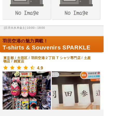
[日月火水木金土] 10:00～18:00
羽田空港の魅力満載！
T-shirts & Souvenirs SPARKLE
東京都
/
大田区
/
羽田空港２丁目
T シャツ専門店
/
土産
物店
/
雑貨店
4.9