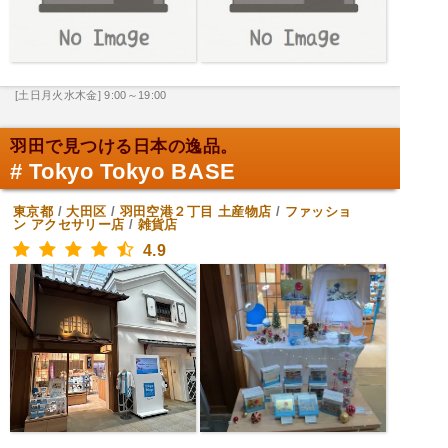
[土日月火水木金] 9:00～19:00
羽田で見つける日本の逸品。
# Tokyo Tokyo BASE
東京都
/
大田区
/
羽田空港２丁目
土産物店
/
ファッショ
ン アクセサリー店
/
雑貨店
4.9