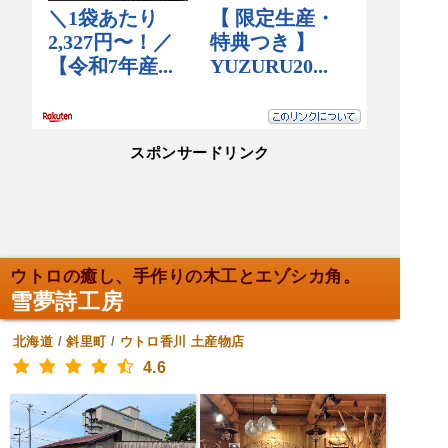
スポンサードリンク
ウトロの癒し、手作りの木工とエゾシカ角。
雪夢詩工房
北海道
/
斜里町
/
ウトロ香川
土産物店
4.6