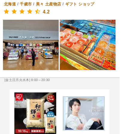
北海道
/
千歳市
/
美々
土産物店
/
ギフト ショップ
4.2
[金土日月火水木] 8:00～20:30