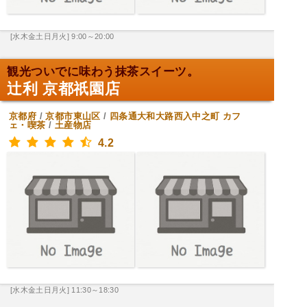
[水木金土日月火] 9:00～20:00
観光ついでに味わう抹茶スイーツ。
辻利 京都祇園店
京都府
/
京都市東山区
/
四条通大和大路西入中之町
カフ
ェ・喫茶
/
土産物店
4.2
[水木金土日月火] 11:30～18:30