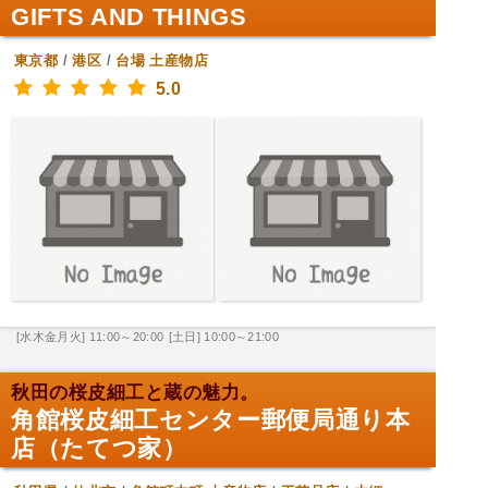
GIFTS AND THINGS
東京都
/
港区
/
台場
土産物店
5.0
[水木金月火] 11:00～20:00
[土日] 10:00～21:00
秋田の桜皮細工と蔵の魅力。
角館桜皮細工センター郵便局通り本
店（たてつ家）