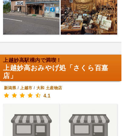
上越妙高駅構内で満喫！
上越妙高おみやげ処「さくら百嘉
店」
新潟県
/
上越市
/
大和
土産物店
4.1