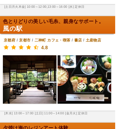
[土日月火木金] 10:00～12:00,13:00～16:00
[水] 定休日
色とりどりの美しい毛糸、親身なサポート。
風の駅
京都府
/
京都市
/
二神町
カフェ・喫茶
/
書店
/
土産物店
4.8
[木水] 13:00～17:00
[土日] 11:00～14:00
[金月火] 定休日
夕焼け海のレジンアート体験。