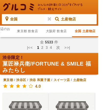
全国
土産物店
周辺のお
東京都 飲食店
大阪府 飲食店
全国 土産物店
店
全
5533
件
|<<
1
2
3
4
次
>>|
渋谷限定！
菓匠禄兵衛/FORTUNE & SMILE 福
みたらし
東京都
/
渋谷区
/
渋谷
和菓子屋
/
スイーツ店
/
土産物店
4.0