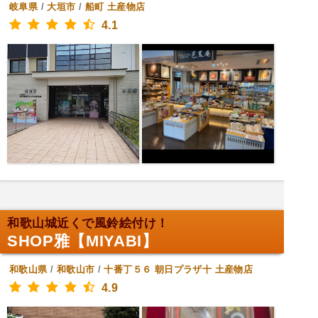
岐阜県
/
大垣市
/
船町
土産物店
4.1
和歌山城近くで風鈴絵付け！
SHOP雅【MIYABI】
和歌山県
/
和歌山市
/
十番丁５６ 朝日プラザ十
土産物店
4.9