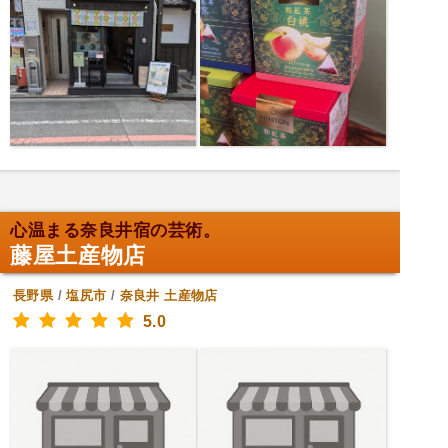
心温まる奈良井宿の芸術。
藤屋土産物店
長野県
/
塩尻市
/
奈良井
土産物店
5.0