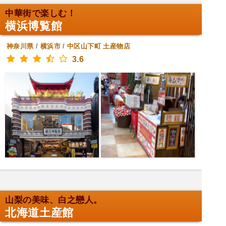
中華街で楽しむ！
横浜博覧館
神奈川県
/
横浜市
/
中区山下町
土産物店
3.6
山梨の美味、白之戀人。
北海道土産館