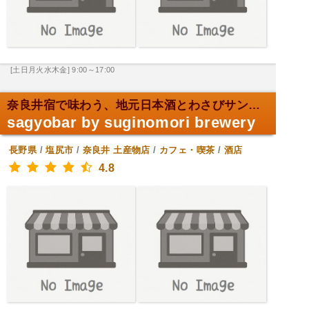
[土日月火水木金] 9:00～17:00
奈良井宿で味わう、地元日本酒とわさびサンド。
sagyobar by suginomori brewery
長野県
/
塩尻市
/
奈良井
土産物店
/
カフェ・喫茶
/
酒店
4.8