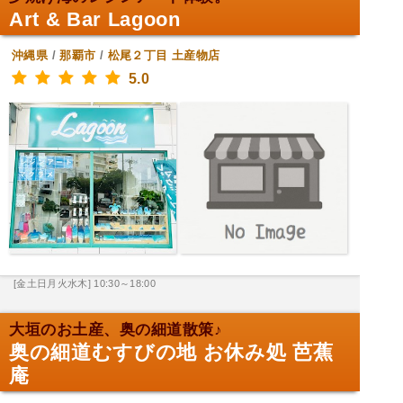
Art & Bar Lagoon
沖縄県
/
那覇市
/
松尾２丁目
土産物店
5.0
[金土日月火水木] 10:30～18:00
大垣のお土産、奥の細道散策♪
奥の細道むすびの地 お休み処 芭蕉
庵