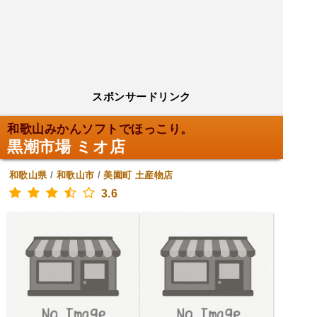
スポンサードリンク
和歌山みかんソフトでほっこり。
黒潮市場 ミオ店
和歌山県
/
和歌山市
/
美園町
土産物店
3.6