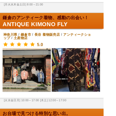
[月火水木金土日] 8:00～21:00
鎌倉のアンティーク着物、感動の出会い！
ANTIQUE KIMONO FLY
神奈川県
/
鎌倉市
/
長谷
着物販売店
/
アンティークショ
ップ
/
土産物店
5.0
[火水金日月] 10:00～17:00
[木土] 12:00～17:00
お台場で見つける特別な思い出。