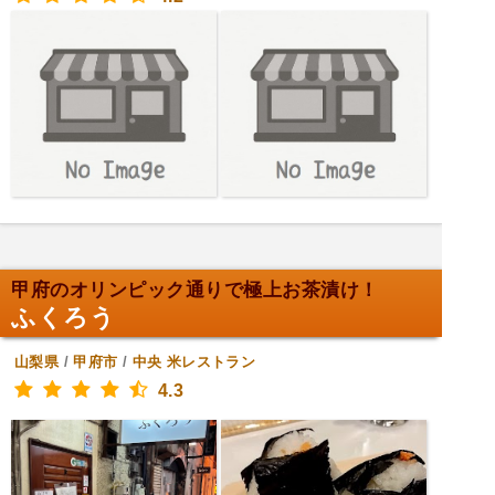
甲府のオリンピック通りで極上お茶漬け！
ふくろう
山梨県
/
甲府市
/
中央
米レストラン
4.3