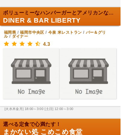
ボリューミーなハンバーガーとアメリカンな雰囲気！
DINER & BAR LIBERTY
福岡県
/
福岡市中央区
/
今泉
米レストラン
/
バー＆グリ
ル
/
ダイナー
4.3
[火水木金月] 18:00～3:00
[土日] 12:00～3:00
選べる定食で心満たす！
まかない処 こめこめ食堂