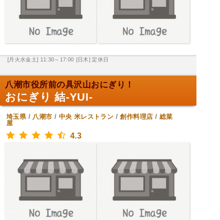
[月火水金土] 11:30～17:00
[日木] 定休日
八潮市役所前の具沢山おにぎり！
おにぎり 結-YUI-
埼玉県
/
八潮市
/
中央
米レストラン
/
創作料理店
/
総菜
屋
4.3