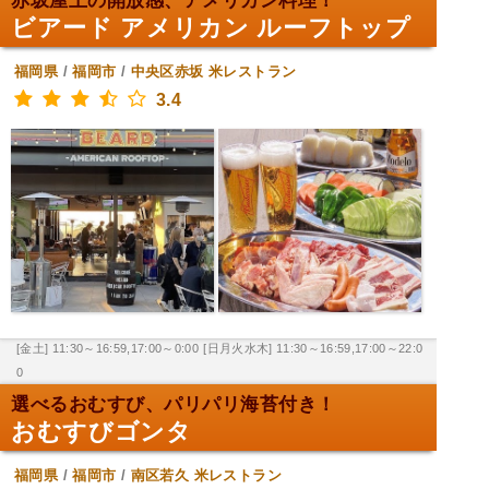
赤坂屋上の開放感、アメリカン料理！
ビアード アメリカン ルーフトップ
福岡県
/
福岡市
/
中央区赤坂
米レストラン
3.4
[金土] 11:30～16:59,17:00～0:00
[日月火水木] 11:30～16:59,17:00～22:0
0
選べるおむすび、パリパリ海苔付き！
おむすびゴンタ
福岡県
/
福岡市
/
南区若久
米レストラン