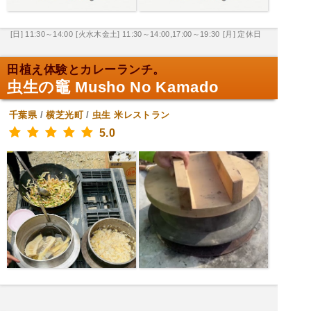
[日] 11:30～14:00
[火水木金土] 11:30～14:00,17:00～19:30
[月] 定休日
田植え体験とカレーランチ。
虫生の竈 Musho No Kamado
千葉県
/
横芝光町
/
虫生
米レストラン
5.0