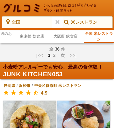
全国
米レストラン
周辺のお
全国 米レストラ
東京都 飲食店
大阪府 飲食店
店
ン
全
36
件
|<<
1
2
次
>>|
小麦粉アレルギーでも安心、最高の食体験！
JUNK KITCHEN053
静岡県
/
浜松市
/
中央区篠原町
米レストラン
4.9