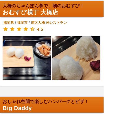
大橋のちゃんぽん亭で、朝のおむすび！
おむすび横丁 大橋店
福岡県
/
福岡市
/
南区大橋
米レストラン
4.5
おしゃれ空間で楽しむハンバーグとピザ！
Big Daddy