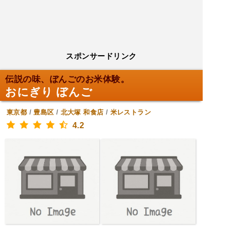
スポンサードリンク
伝説の味、ぼんごのお米体験。
おにぎり ぼんご
東京都
/
豊島区
/
北大塚
和食店
/
米レストラン
4.2