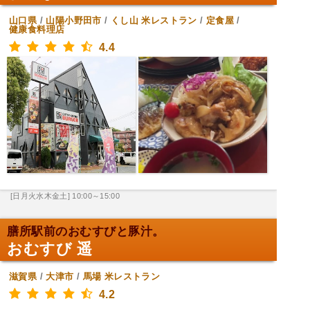
山口県
/
山陽小野田市
/
くし山
米レストラン
/
定食屋
/
健康食料理店
4.4
[日月火水木金土] 10:00～15:00
膳所駅前のおむすびと豚汁。
おむすび 遥
滋賀県
/
大津市
/
馬場
米レストラン
4.2