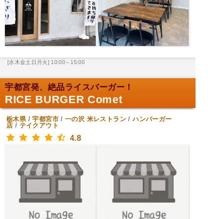
[水木金土日月火] 10:00～15:00
宇都宮発、絶品ライスバーガー！
RICE BURGER Comet
栃木県
/
宇都宮市
/
一の沢
米レストラン
/
ハンバーガー
店
/
テイクアウト
4.8