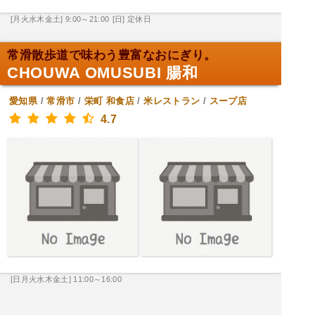
[月火水木金土] 9:00～21:00
[日] 定休日
常滑散歩道で味わう豊富なおにぎり。
CHOUWA OMUSUBI 腸和
愛知県
/
常滑市
/
栄町
和食店
/
米レストラン
/
スープ店
4.7
[日月火水木金土] 11:00～16:00