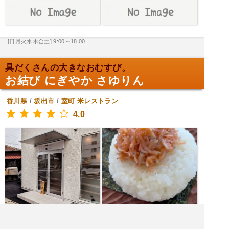
[日月火水木金土] 9:00～18:00
具だくさんの大きなおむすび。
お結び にぎやか さゆりん
香川県
/
坂出市
/
室町
米レストラン
4.0