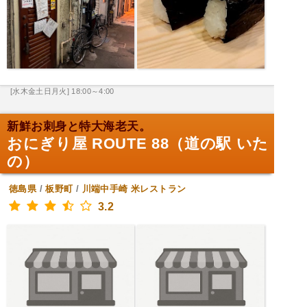
[水木金土日月火] 18:00～4:00
新鮮お刺身と特大海老天。
おにぎり屋 ROUTE 88（道の駅 いた
の）
徳島県
/
板野町
/
川端中手崎
米レストラン
3.2