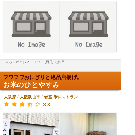
[火水木金土] 7:30～14:00
[日月] 定休日
フワフワおにぎりと絶品唐揚げ。
お米のひとやすみ
大阪府
/
大阪狭山市
/
岩室
米レストラン
3.8