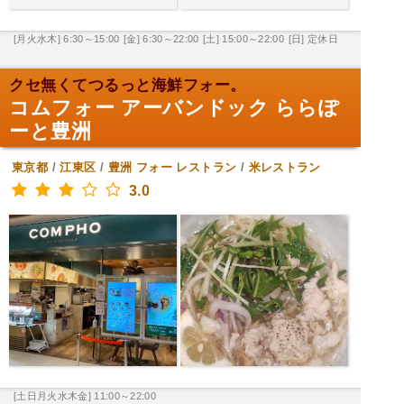
[月火水木] 6:30～15:00
[金] 6:30～22:00
[土] 15:00～22:00
[日] 定休日
クセ無くてつるっと海鮮フォー。
コムフォー アーバンドック ららぽ
ーと豊洲
東京都
/
江東区
/
豊洲
フォー レストラン
/
米レストラン
3.0
[土日月火水木金] 11:00～22:00