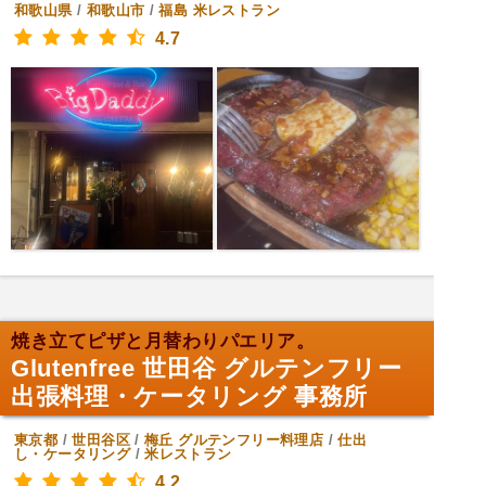
和歌山県
/
和歌山市
/
福島
米レストラン
4.7
焼き立てピザと月替わりパエリア。
Glutenfree 世田谷 グルテンフリー
出張料理・ケータリング 事務所
東京都
/
世田谷区
/
梅丘
グルテンフリー料理店
/
仕出
し・ケータリング
/
米レストラン
4.2