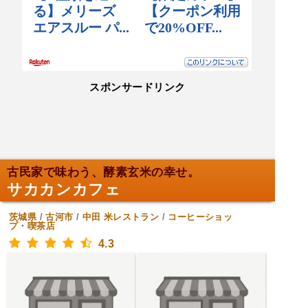
スポンサードリンク
古民家で味わう、酵素玄米の幸せ。
サカカンカフェ
茨城県
/
古河市
/
中田
米レストラン
/
コーヒーショッ
プ・喫茶店
4.3