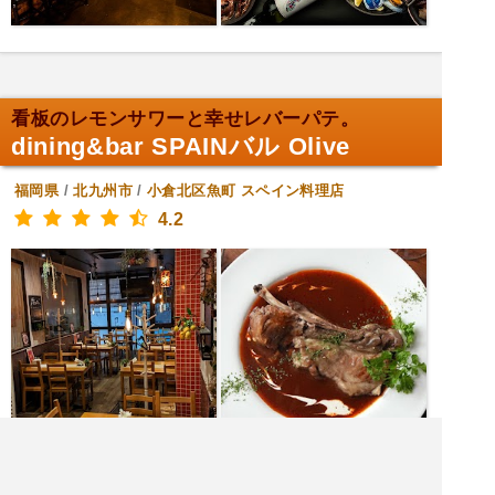
看板のレモンサワーと幸せレバーパテ。
dining&bar SPAINバル Olive
福岡県
/
北九州市
/
小倉北区魚町
スペイン料理店
4.2