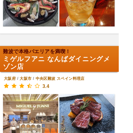
難波で本格パエリアを満喫！
ミゲルフアニ なんばダイニングメ
ゾン店
大阪府
/
大阪市
/
中央区難波
スペイン料理店
3.4