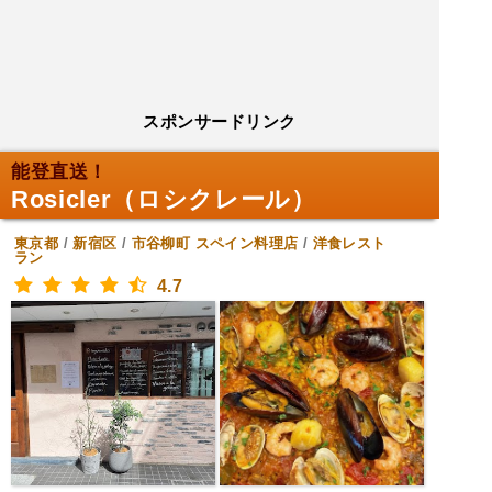
スポンサードリンク
能登直送！
Rosicler（ロシクレール）
東京都
/
新宿区
/
市谷柳町
スペイン料理店
/
洋食レスト
ラン
4.7