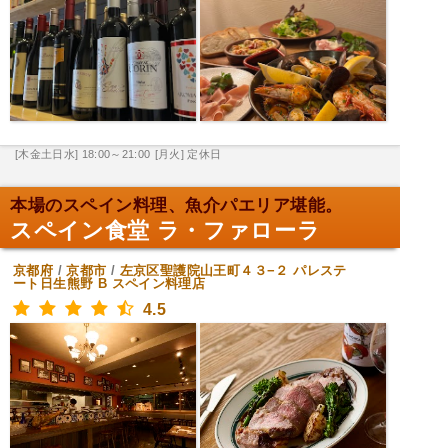
[木金土日水] 18:00～21:00
[月火] 定休日
本場のスペイン料理、魚介パエリア堪能。
スペイン食堂 ラ・ファローラ
京都府
/
京都市
/
左京区聖護院山王町４３−２ パレステ
ート日生熊野 B
スペイン料理店
4.5