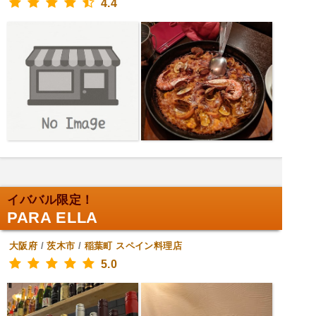
4.4
イババル限定！
PARA ELLA
大阪府
/
茨木市
/
稲葉町
スペイン料理店
5.0