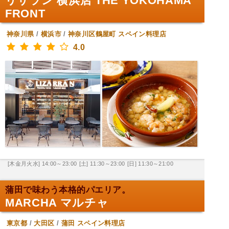
リザラン 横浜店 THE YOKOHAMA
FRONT
神奈川県
/
横浜市
/
神奈川区鶴屋町
スペイン料理店
4.0
[木金月火水] 14:00～23:00
[土] 11:30～23:00
[日] 11:30～21:00
蒲田で味わう本格的パエリア。
MARCHA マルチャ
東京都
/
大田区
/
蒲田
スペイン料理店