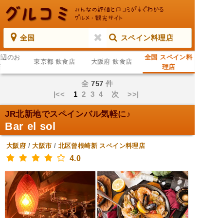
全国
スペイン料理店
周辺のお
全国 スペイン料
東京都 飲食店
大阪府 飲食店
店
理店
全
757
件
|<<
1
2
3
4
次
>>|
JR北新地でスペインバル気軽に♪
Bar el sol
大阪府
/
大阪市
/
北区曾根崎新
スペイン料理店
4.0