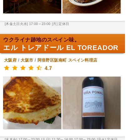
[木金土日火水] 17:00～23:00
[月] 定休日
ウクライナ跡地のスペイン味。
エル トレアドール EL TOREADOR
大阪府
/
大阪市
/
阿倍野区阪南町
スペイン料理店
4.7
[水木金] 17:00～23:00
[土日] 11:30～14:00,17:00～23:00
[月火] 定休日