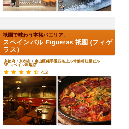
祇園で味わう本格パエリア。
スペインバル Figueras 祇園 (フィゲ
ラス）
京都府
/
京都市
/
東山区縄手通四条上ル常盤町紅屋ビル
3F
スペイン料理店
4.3