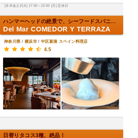
[水木金土日火] 17:00～23:00
[月] 定休日
ハンマーヘッドの絶景で、シーフードスパニッシュを。
Del Mar COMEDOR Y TERRAZA
神奈川県
/
横浜市
/
中区新港
スペイン料理店
4.5
日替りタコス3種、絶品！