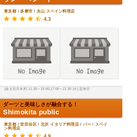
東京都
/
多摩市
/
永山
スペイン料理店
4.3
[金土日月水木] 11:30～15:00,17:00～21:30
[火] 定休日
ダーツと美味しさが融合する！
Shimokita public
東京都
/
世田谷区
/
北沢
イタリア料理店
/
バー
/
スペイ
ン料理店
4.9