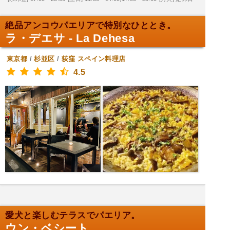
絶品アンコウパエリアで特別なひととき。
ラ・デエサ - La Dehesa
東京都
/
杉並区
/
荻窪
スペイン料理店
4.5
愛犬と楽しむテラスでパエリア。
ウン・ベシート