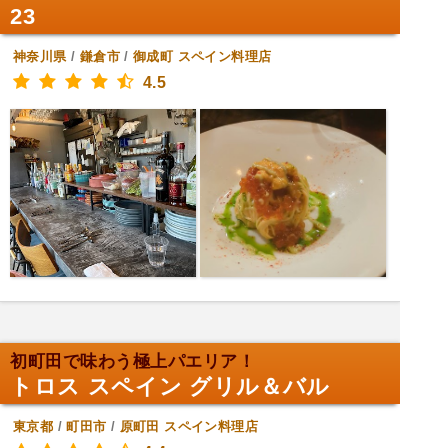
23
神奈川県
/
鎌倉市
/
御成町
スペイン料理店
4.5
初町田で味わう極上パエリア！
トロス スペイン グリル＆バル
東京都
/
町田市
/
原町田
スペイン料理店