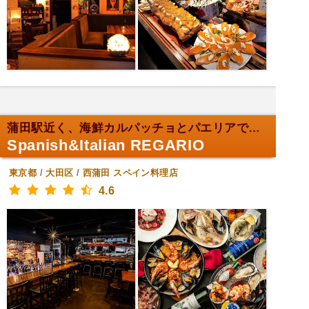
蒲田駅近く、海鮮カルパッチョとパエリアで特別な記念...
Spanish&Italian REGARIO
東京都
/
大田区
/
西蒲田
スペイン料理店
4.6