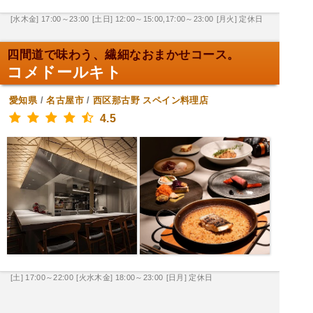
[水木金] 17:00～23:00
[土日] 12:00～15:00,17:00～23:00
[月火] 定休日
四間道で味わう、繊細なおまかせコース。
コメドールキト
愛知県
/
名古屋市
/
西区那古野
スペイン料理店
4.5
[土] 17:00～22:00
[火水木金] 18:00～23:00
[日月] 定休日