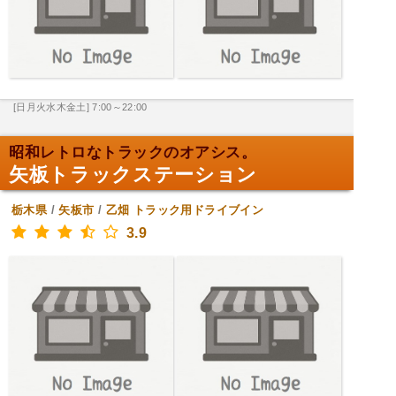
[日月火水木金土] 7:00～22:00
昭和レトロなトラックのオアシス。
矢板トラックステーション
栃木県
/
矢板市
/
乙畑
トラック用ドライブイン
3.9