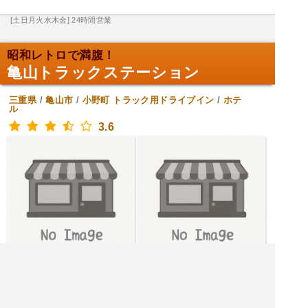
[土日月火水木金] 24時間営業
昭和レトロで満腹！
亀山トラックステーション
三重県
/
亀山市
/
小野町
トラック用ドライブイン
/
ホテ
ル
3.6