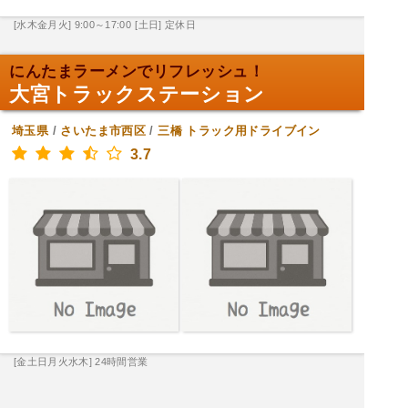
[水木金月火] 9:00～17:00
[土日] 定休日
にんたまラーメンでリフレッシュ！
大宮トラックステーション
埼玉県
/
さいたま市西区
/
三橋
トラック用ドライブイン
3.7
[金土日月火水木] 24時間営業