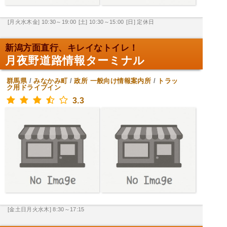
[月火水木金] 10:30～19:00
[土] 10:30～15:00
[日] 定休日
新潟方面直行、キレイなトイレ！
月夜野道路情報ターミナル
群馬県
/
みなかみ町
/
政所
一般向け情報案内所
/
トラッ
ク用ドライブイン
3.3
[金土日月火水木] 8:30～17:15