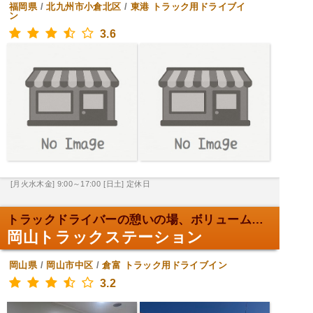
福岡県
/
北九州市小倉北区
/
東港
トラック用ドライブイ
ン
3.6
[月火水木金] 9:00～17:00
[日土] 定休日
トラックドライバーの憩いの場、ボリューム満点！
岡山トラックステーション
岡山県
/
岡山市中区
/
倉富
トラック用ドライブイン
3.2