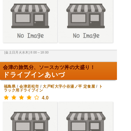
[金土日月火水木] 8:00～18:00
会津の旅気分、ソースカツ丼の大盛り！
ドライブインあいづ
福島県
/
会津若松市
/
大戸町大字小谷湯ノ平
定食屋
/
ト
ラック用ドライブイン
4.0