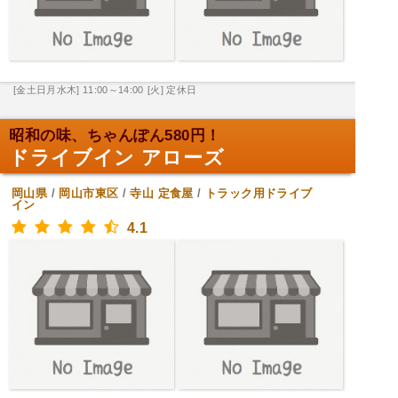
[金土日月水木] 11:00～14:00
[火] 定休日
昭和の味、ちゃんぽん580円！
ドライブイン アローズ
岡山県
/
岡山市東区
/
寺山
定食屋
/
トラック用ドライブ
イン
4.1