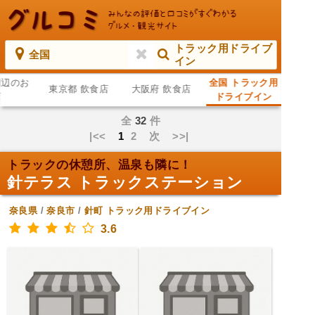
トラック用ドライブ
全国
イン
周辺のお
全国 トラック用
東京都 飲食店
大阪府 飲食店
店
ドライブイン
全
32
件
|<<
1
2
次
>>|
トラックの休憩所、温泉も隣に！
針テラス トラックステーション
奈良県
/
奈良市
/
針町
トラック用ドライブイン
3.6