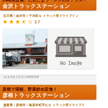
24時間営業、にんたまラーメンのオアシス！
金沢トラックステーション
石川県
/
金沢市
/
千木町ル
トラック用ドライブイン
3.7
[火水木金土日月] 24時間営業
彦根で堪能、野菜炒め定食！
彦根トラックステーション
滋賀県
/
彦根市
/
鳥居本町字むさ
トラック用ドライブイ