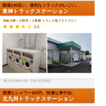
国道246沿い、便利なトラックのいこい。
東神トラックステーション
神奈川県
/
大和市
/
上草柳
トラック用ドライブイン
3.5
[金土月火水木] 9:00～17:00
[日] 定休日
清潔なシャワー100円、快適な車中泊。
北九州トラックステーション