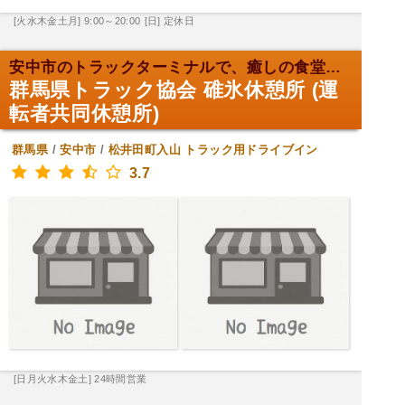
[火水木金土月] 9:00～20:00
[日] 定休日
安中市のトラックターミナルで、癒しの食堂体験！
群馬県トラック協会 碓氷休憩所 (運
転者共同休憩所)
群馬県
/
安中市
/
松井田町入山
トラック用ドライブイン
3.7
[日月火水木金土] 24時間営業