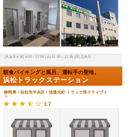
[木金月火水] 9:00～17:00
[土] 11:00～13:30
[日] 定休日
朝食バイキングと風呂、運転手の聖地。
浜松トラックステーション
静岡県
/
浜松市中央区
/
流通元町
トラック用ドライブイ
ン
3.7