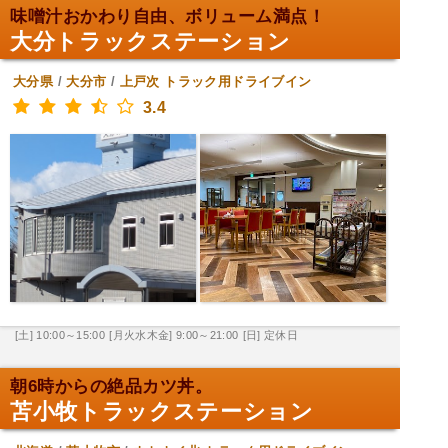
味噌汁おかわり自由、ボリューム満点！
大分トラックステーション
大分県
/
大分市
/
上戸次
トラック用ドライブイン
3.4
[土] 10:00～15:00
[月火水木金] 9:00～21:00
[日] 定休日
朝6時からの絶品カツ丼。
苫小牧トラックステーション