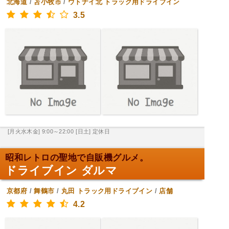
北海道
/
苫小牧市
/
ウトナイ北
トラック用ドライブイン
3.5
[月火水木金] 9:00～22:00
[日土] 定休日
昭和レトロの聖地で自販機グルメ。
ドライブイン ダルマ
京都府
/
舞鶴市
/
丸田
トラック用ドライブイン
/
店舗
4.2